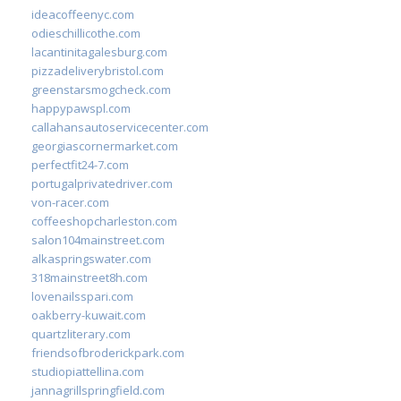
ideacoffeenyc.com
odieschillicothe.com
lacantinitagalesburg.com
pizzadeliverybristol.com
greenstarsmogcheck.com
happypawspl.com
callahansautoservicecenter.com
georgiascornermarket.com
perfectfit24-7.com
portugalprivatedriver.com
von-racer.com
coffeeshopcharleston.com
salon104mainstreet.com
alkaspringswater.com
318mainstreet8h.com
lovenailsspari.com
oakberry-kuwait.com
quartzliterary.com
friendsofbroderickpark.com
studiopiattellina.com
jannagrillspringfield.com