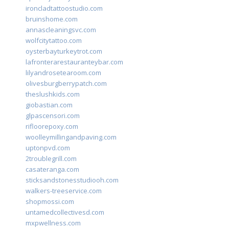
ironcladtattoostudio.com
bruinshome.com
annascleaningsvc.com
wolfcitytattoo.com
oysterbayturkeytrot.com
lafronterarestauranteybar.com
lilyandrosetearoom.com
olivesburgberrypatch.com
theslushkids.com
giobastian.com
glpascensori.com
rifloorepoxy.com
woolleymillingandpaving.com
uptonpvd.com
2troublegrill.com
casateranga.com
sticksandstonesstudiooh.com
walkers-treeservice.com
shopmossi.com
untamedcollectivesd.com
mxpwellness.com