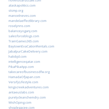
hoverboardssale.com
alaskapolitics.com
stsmp.org
manoelneves.com
mandelaeffectlibrary.com
roselynns.com
balanceyoganj.com
salesforceblogs.com
TrainGames365.com
BaytownEvaCationRentals.com
JabalpurCakeDelivery.com
halobjd.com
intelligenceqatar.com
PikaPikaApp.com
takecareofbusinessdfw.org
HamadaOfJapan.com
VersifyLifestyle.com
kingscreekadventures.com
antaeuslabs.com
purelycleanchemdry.com
WishOping.com
shoplegacee.com