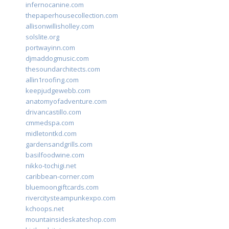
infernocanine.com
thepaperhousecollection.com
allisonwillisholley.com
solslite.org
portwayinn.com
djmaddogmusic.com
thesoundarchitects.com
allin1roofing.com
keepjudgewebb.com
anatomyofadventure.com
drivancastillo.com
cmmedspa.com
midletontkd.com
gardensandgrills.com
basilfoodwine.com
nikko-tochigi.net
caribbean-corner.com
bluemoongiftcards.com
rivercitysteampunkexpo.com
kchoops.net
mountainsideskateshop.com