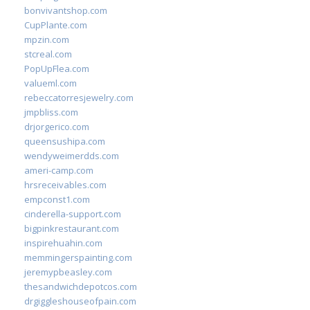
bonvivantshop.com
CupPlante.com
mpzin.com
stcreal.com
PopUpFlea.com
valueml.com
rebeccatorresjewelry.com
jmpbliss.com
drjorgerico.com
queensushipa.com
wendyweimerdds.com
ameri-camp.com
hrsreceivables.com
empconst1.com
cinderella-support.com
bigpinkrestaurant.com
inspirehuahin.com
memmingerspainting.com
jeremypbeasley.com
thesandwichdepotcos.com
drgiggleshouseofpain.com