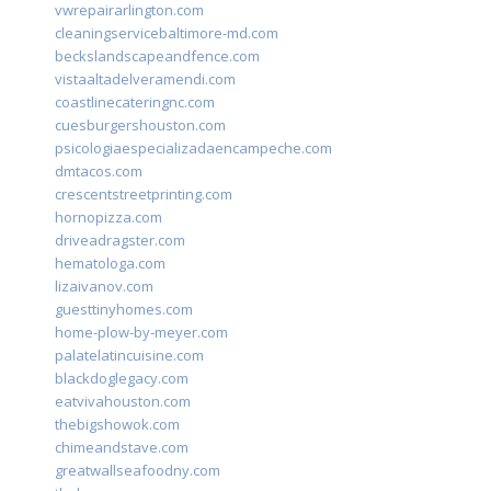
vwrepairarlington.com
cleaningservicebaltimore-md.com
beckslandscapeandfence.com
vistaaltadelveramendi.com
coastlinecateringnc.com
cuesburgershouston.com
psicologiaespecializadaencampeche.com
dmtacos.com
crescentstreetprinting.com
hornopizza.com
driveadragster.com
hematologa.com
lizaivanov.com
guesttinyhomes.com
home-plow-by-meyer.com
palatelatincuisine.com
blackdoglegacy.com
eatvivahouston.com
thebigshowok.com
chimeandstave.com
greatwallseafoodny.com