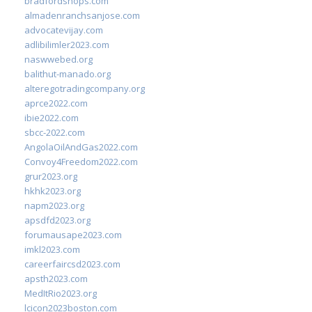
bradfordshops.com
almadenranchsanjose.com
advocatevijay.com
adlibilimler2023.com
naswwebed.org
balithut-manado.org
alteregotradingcompany.org
aprce2022.com
ibie2022.com
sbcc-2022.com
AngolaOilAndGas2022.com
Convoy4Freedom2022.com
grur2023.org
hkhk2023.org
napm2023.org
apsdfd2023.org
forumausape2023.com
imkl2023.com
careerfaircsd2023.com
apsth2023.com
MedItRio2023.org
lcicon2023boston.com