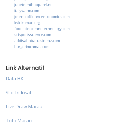
juneteenthapparel.net
italywarm.com
journaloffinanceeconomics.com
kvk-kumari.org
foodscienceandtechnology.com
scisportsscience.com
addisababacuisineaz.com
burgerimcamas.com
Link Alternatif
Data HK
Slot Indosat
Live Draw Macau
Toto Macau