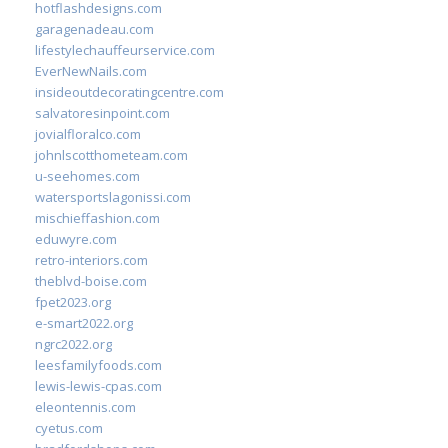
hotflashdesigns.com
garagenadeau.com
lifestylechauffeurservice.com
EverNewNails.com
insideoutdecoratingcentre.com
salvatoresinpoint.com
jovialfloralco.com
johnlscotthometeam.com
u-seehomes.com
watersportslagonissi.com
mischieffashion.com
eduwyre.com
retro-interiors.com
theblvd-boise.com
fpet2023.org
e-smart2022.org
ngrc2022.org
leesfamilyfoods.com
lewis-lewis-cpas.com
eleontennis.com
cyetus.com