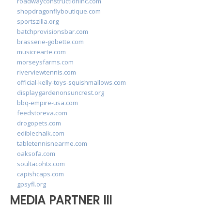
roadwayconstructioninc.com
shopdragonflyboutique.com
sportszilla.org
batchprovisionsbar.com
brasserie-gobette.com
musicrearte.com
morseysfarms.com
riverviewtennis.com
official-kelly-toys-squishmallows.com
displaygardenonsuncrest.org
bbq-empire-usa.com
feedstoreva.com
drogopets.com
ediblechalk.com
tabletennisnearme.com
oaksofa.com
soultacohtx.com
capishcaps.com
gpsyfl.org
MEDIA PARTNER III