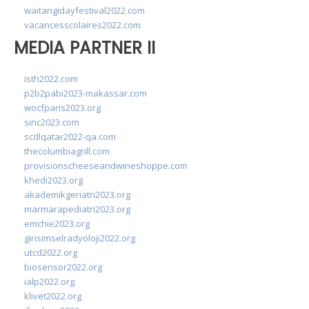
waitangidayfestival2022.com
vacancesscolaires2022.com
MEDIA PARTNER II
isth2022.com
p2b2pabi2023-makassar.com
wocfparis2023.org
sinc2023.com
scdlqatar2022-qa.com
thecolumbiagrill.com
provisionscheeseandwineshoppe.com
khedi2023.org
akademikgeriatri2023.org
marmarapediatri2023.org
emchie2023.org
girisimselradyoloji2022.org
utcd2022.org
biosensor2022.org
ialp2022.org
klivet2022.org