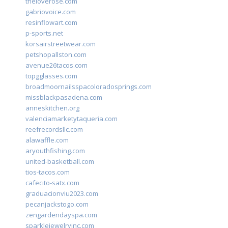
theloverose.com
gabriovoice.com
resinflowart.com
p-sports.net
korsairstreetwear.com
petshopallston.com
avenue26tacos.com
topgglasses.com
broadmoornailsspacoloradosprings.com
missblackpasadena.com
anneskitchen.org
valenciamarketytaqueria.com
reefrecordsllc.com
alawaffle.com
aryouthfishing.com
united-basketball.com
tios-tacos.com
cafecito-satx.com
graduacionviu2023.com
pecanjackstogo.com
zengardendayspa.com
sparklejewelryinc.com