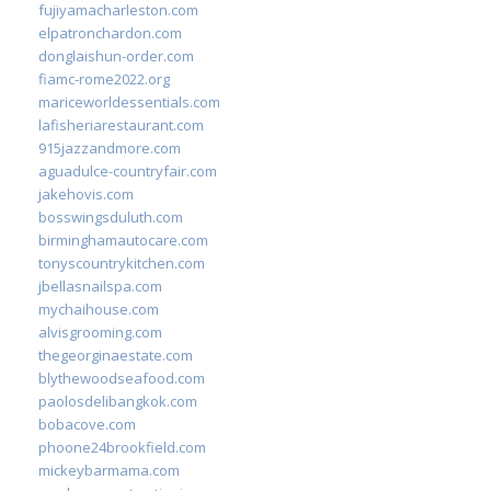
fujiyamacharleston.com
elpatronchardon.com
donglaishun-order.com
fiamc-rome2022.org
mariceworldessentials.com
lafisheriarestaurant.com
915jazzandmore.com
aguadulce-countryfair.com
jakehovis.com
bosswingsduluth.com
birminghamautocare.com
tonyscountrykitchen.com
jbellasnailspa.com
mychaihouse.com
alvisgrooming.com
thegeorginaestate.com
blythewoodseafood.com
paolosdelibangkok.com
bobacove.com
phoone24brookfield.com
mickeybarmama.com