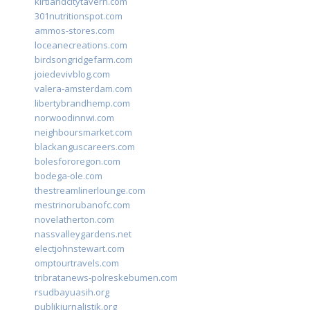
kirtlandcitytavern.com
301nutritionspot.com
ammos-stores.com
loceanecreations.com
birdsongridgefarm.com
joiedevivblog.com
valera-amsterdam.com
libertybrandhemp.com
norwoodinnwi.com
neighboursmarket.com
blackanguscareers.com
bolesfororegon.com
bodega-ole.com
thestreamlinerlounge.com
mestrinorubanofc.com
novelatherton.com
nassvalleygardens.net
electjohnstewart.com
omptourtravels.com
tribratanews-polreskebumen.com
rsudbayuasih.org
publikjurnalistik.org