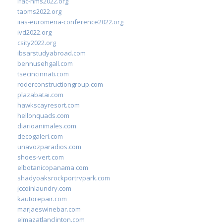
ifac-hms2022.org
taoms2022.org
iias-euromena-conference2022.org
ivd2022.org
csity2022.org
ibsarstudyabroad.com
bennusehgall.com
tsecincinnati.com
roderconstructiongroup.com
plazabatai.com
hawkscayresort.com
hellonquads.com
diarioanimales.com
decogaleri.com
unavozparadios.com
shoes-vert.com
elbotanicopanama.com
shadyoaksrockportrvpark.com
jccoinlaundry.com
kautorepair.com
marjaeswinebar.com
elmazatlanclinton.com