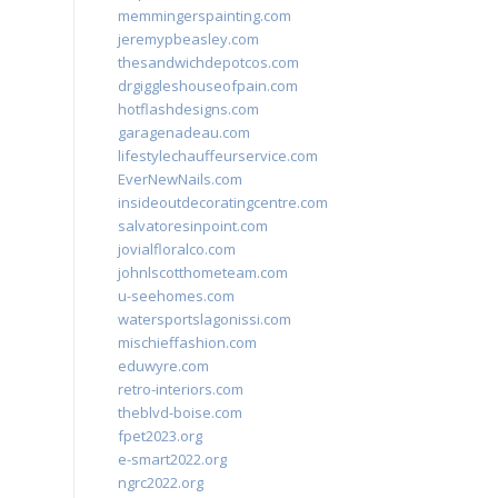
memmingerspainting.com
jeremypbeasley.com
thesandwichdepotcos.com
drgiggleshouseofpain.com
hotflashdesigns.com
garagenadeau.com
lifestylechauffeurservice.com
EverNewNails.com
insideoutdecoratingcentre.com
salvatoresinpoint.com
jovialfloralco.com
johnlscotthometeam.com
u-seehomes.com
watersportslagonissi.com
mischieffashion.com
eduwyre.com
retro-interiors.com
theblvd-boise.com
fpet2023.org
e-smart2022.org
ngrc2022.org