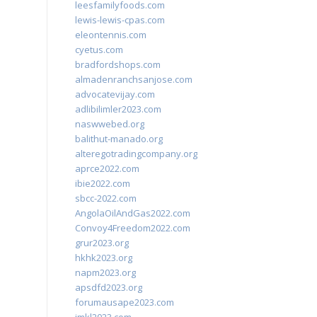
leesfamilyfoods.com
lewis-lewis-cpas.com
eleontennis.com
cyetus.com
bradfordshops.com
almadenranchsanjose.com
advocatevijay.com
adlibilimler2023.com
naswwebed.org
balithut-manado.org
alteregotradingcompany.org
aprce2022.com
ibie2022.com
sbcc-2022.com
AngolaOilAndGas2022.com
Convoy4Freedom2022.com
grur2023.org
hkhk2023.org
napm2023.org
apsdfd2023.org
forumausape2023.com