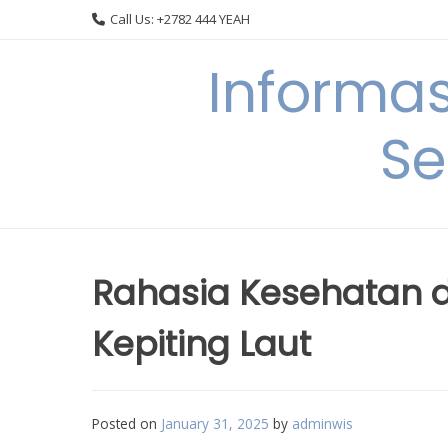
Skip
Call Us: +2782 444 YEAH
to
content
Informa
Se
Rahasia Kesehatan 
Kepiting Laut
Posted on
January 31, 2025
by
adminwis