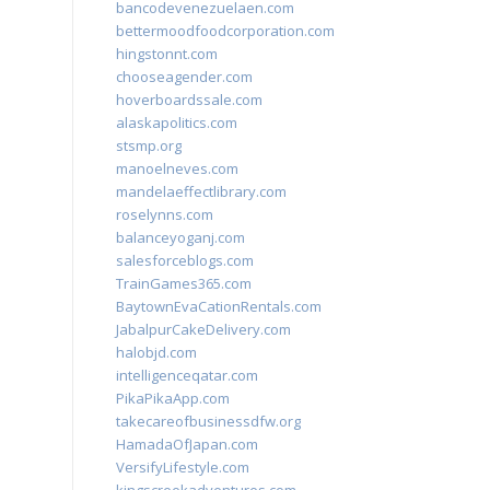
bancodevenezuelaen.com
bettermoodfoodcorporation.com
hingstonnt.com
chooseagender.com
hoverboardssale.com
alaskapolitics.com
stsmp.org
manoelneves.com
mandelaeffectlibrary.com
roselynns.com
balanceyoganj.com
salesforceblogs.com
TrainGames365.com
BaytownEvaCationRentals.com
JabalpurCakeDelivery.com
halobjd.com
intelligenceqatar.com
PikaPikaApp.com
takecareofbusinessdfw.org
HamadaOfJapan.com
VersifyLifestyle.com