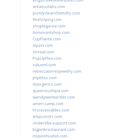
kingscreekadventures.com
antaeuslabs.com
purelycleanchemdry.com
WishOping.com
shoplegacee.com
bonvivantshop.com
CupPlante.com
mpzin.com
stcreal.com
PopUpFlea.com
valueml.com
rebeccatorresjewelry.com
jmpbliss.com
drjorgerico.com
queensushipa.com
wendyweimerdds.com
ameri-camp.com
hrsreceivables.com
empconst1.com
cinderella-support.com
bigpinkrestaurant.com
inspirehuahin.com