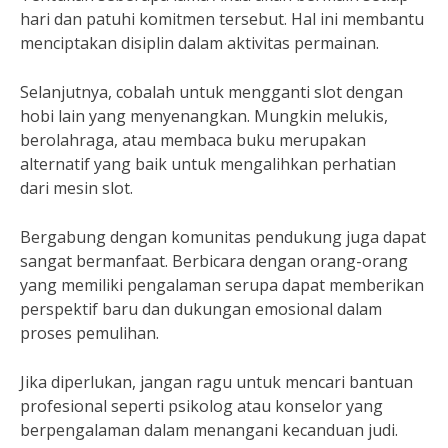
hari dan patuhi komitmen tersebut. Hal ini membantu
menciptakan disiplin dalam aktivitas permainan.
Selanjutnya, cobalah untuk mengganti slot dengan
hobi lain yang menyenangkan. Mungkin melukis,
berolahraga, atau membaca buku merupakan
alternatif yang baik untuk mengalihkan perhatian
dari mesin slot.
Bergabung dengan komunitas pendukung juga dapat
sangat bermanfaat. Berbicara dengan orang-orang
yang memiliki pengalaman serupa dapat memberikan
perspektif baru dan dukungan emosional dalam
proses pemulihan.
Jika diperlukan, jangan ragu untuk mencari bantuan
profesional seperti psikolog atau konselor yang
berpengalaman dalam menangani kecanduan judi.