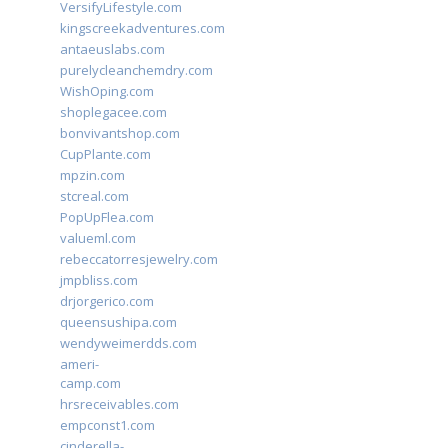
VersifyLifestyle.com
kingscreekadventures.com
antaeuslabs.com
purelycleanchemdry.com
WishOping.com
shoplegacee.com
bonvivantshop.com
CupPlante.com
mpzin.com
stcreal.com
PopUpFlea.com
valueml.com
rebeccatorresjewelry.com
jmpbliss.com
drjorgerico.com
queensushipa.com
wendyweimerdds.com
ameri-
camp.com
hrsreceivables.com
empconst1.com
cinderella-