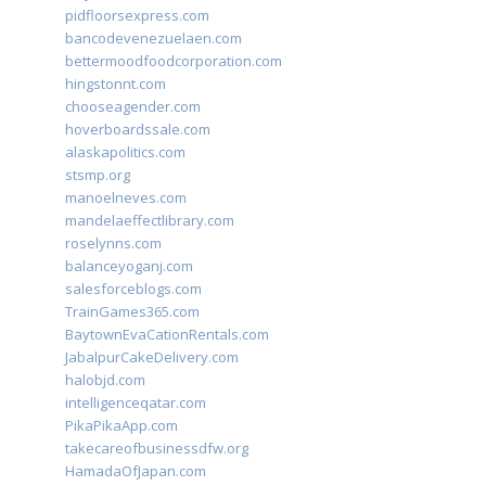
pidfloorsexpress.com
bancodevenezuelaen.com
bettermoodfoodcorporation.com
hingstonnt.com
chooseagender.com
hoverboardssale.com
alaskapolitics.com
stsmp.org
manoelneves.com
mandelaeffectlibrary.com
roselynns.com
balanceyoganj.com
salesforceblogs.com
TrainGames365.com
BaytownEvaCationRentals.com
JabalpurCakeDelivery.com
halobjd.com
intelligenceqatar.com
PikaPikaApp.com
takecareofbusinessdfw.org
HamadaOfJapan.com