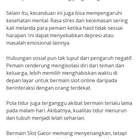
Selain itu, kecanduan ini juga bisa mempengaruhi
kesehatan mental. Rasa stres dan kecemasan sering
kali melanda para pemain ketika hasil tidak sesuai
harapan. Ini dapat menyebabkan depresi atau
masalah emosional lainnya.
Hubungan sosial pun tak luput dari pengaruh negatif.
Pemain cenderung mengisolasi diri dari teman dan
keluarga, lebih memilih menghabiskan waktu di
depan layar untuk bermain slot online daripada
berinteraksi dengan orang terdekat.
Pola tidur juga terganggu akibat bermain terlalu lama
pada malam hari. Akibatnya, kualitas tidur menurun
dan tubuh menjadi lelah seharian.
Bermain Slot Gacor memang menyenangkan, tetapi