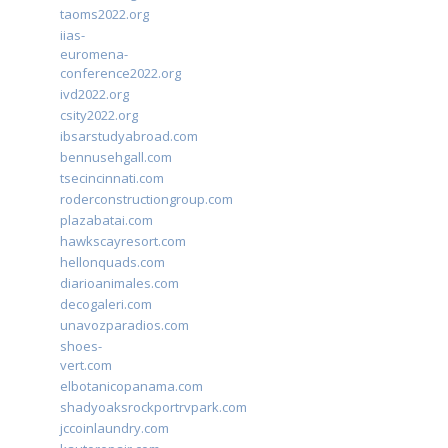
taoms2022.org
iias-
euromena-
conference2022.org
ivd2022.org
csity2022.org
ibsarstudyabroad.com
bennusehgall.com
tsecincinnati.com
roderconstructiongroup.com
plazabatai.com
hawkscayresort.com
hellonquads.com
diarioanimales.com
decogaleri.com
unavozparadios.com
shoes-
vert.com
elbotanicopanama.com
shadyoaksrockportrvpark.com
jccoinlaundry.com