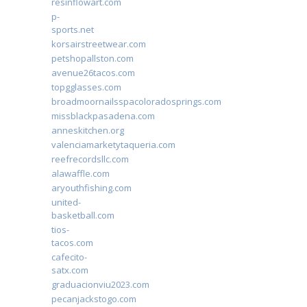
resinflowart.com
p-
sports.net
korsairstreetwear.com
petshopallston.com
avenue26tacos.com
topgglasses.com
broadmoornailsspacoloradosprings.com
missblackpasadena.com
anneskitchen.org
valenciamarketytaqueria.com
reefrecordsllc.com
alawaffle.com
aryouthfishing.com
united-
basketball.com
tios-
tacos.com
cafecito-
satx.com
graduacionviu2023.com
pecanjackstogo.com