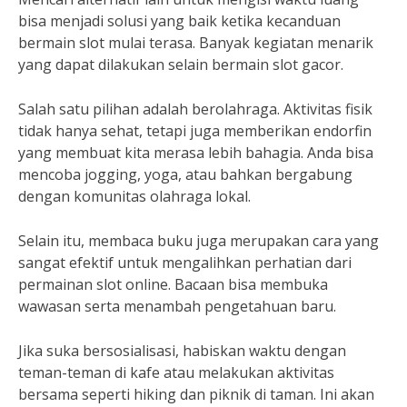
bisa menjadi solusi yang baik ketika kecanduan
bermain slot mulai terasa. Banyak kegiatan menarik
yang dapat dilakukan selain bermain slot gacor.
Salah satu pilihan adalah berolahraga. Aktivitas fisik
tidak hanya sehat, tetapi juga memberikan endorfin
yang membuat kita merasa lebih bahagia. Anda bisa
mencoba jogging, yoga, atau bahkan bergabung
dengan komunitas olahraga lokal.
Selain itu, membaca buku juga merupakan cara yang
sangat efektif untuk mengalihkan perhatian dari
permainan slot online. Bacaan bisa membuka
wawasan serta menambah pengetahuan baru.
Jika suka bersosialisasi, habiskan waktu dengan
teman-teman di kafe atau melakukan aktivitas
bersama seperti hiking dan piknik di taman. Ini akan