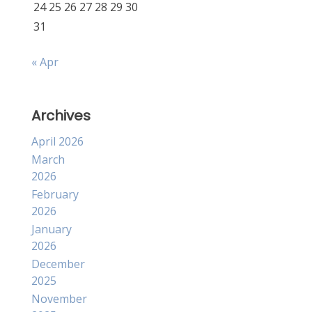
24
25
26
27
28
29
30
31
« Apr
Archives
April 2026
March
2026
February
2026
January
2026
December
2025
November