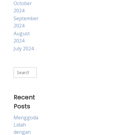
October
2024
September
2024
August
2024
July 2024
Search
for:
Recent
Posts
Menggoda
Lidah
dengan