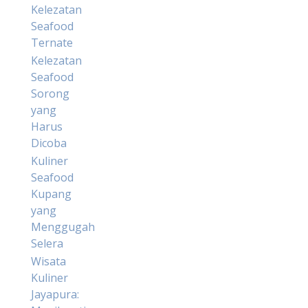
Kelezatan
Seafood
Ternate
Kelezatan
Seafood
Sorong
yang
Harus
Dicoba
Kuliner
Seafood
Kupang
yang
Menggugah
Selera
Wisata
Kuliner
Jayapura: