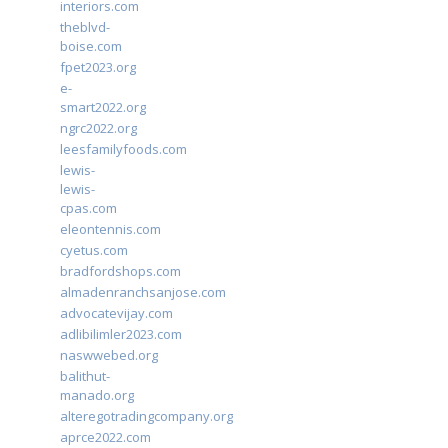
interiors.com
theblvd-
boise.com
fpet2023.org
e-
smart2022.org
ngrc2022.org
leesfamilyfoods.com
lewis-
lewis-
cpas.com
eleontennis.com
cyetus.com
bradfordshops.com
almadenranchsanjose.com
advocatevijay.com
adlibilimler2023.com
naswwebed.org
balithut-
manado.org
alteregotradingcompany.org
aprce2022.com