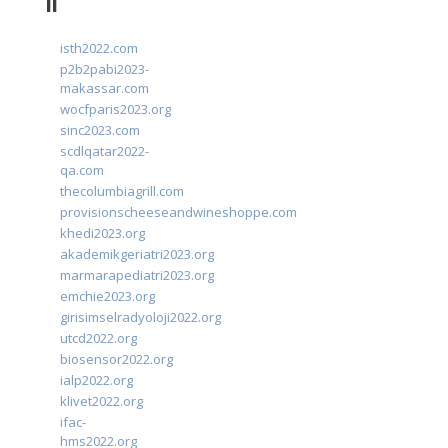
II
isth2022.com
p2b2pabi2023-
makassar.com
wocfparis2023.org
sinc2023.com
scdlqatar2022-
qa.com
thecolumbiagrill.com
provisionscheeseandwineshoppe.com
khedi2023.org
akademikgeriatri2023.org
marmarapediatri2023.org
emchie2023.org
girisimselradyoloji2022.org
utcd2022.org
biosensor2022.org
ialp2022.org
klivet2022.org
ifac-
hms2022.org