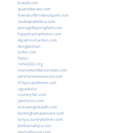
kuwait.com
quartzliterary.com
friendsofbroderickpark.com
studiopiattellina.com
jannagrillspringfield.com
fujiyamacharleston.com
elpatronchardon.com
donglaishun-
order.com
fiamc-
rome2022.org
mariceworldessentials.com
lafisheriarestaurant.com
915jazzandmore.com
aguadulce-
countryfair.com
jakehovis.com
bosswingsduluth.com
birminghamautocare.com
tonyscountrykitchen.com
jbellasnailspa.com
mychaihouse.com