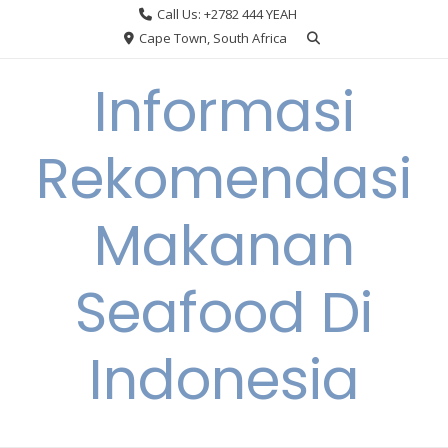
Skip
Call Us: +2782 444 YEAH
to
Cape Town, South Africa
content
Informasi
Rekomendasi
Makanan
Seafood Di
Indonesia