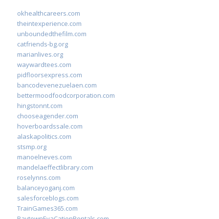
okhealthcareers.com
theintexperience.com
unboundedthefilm.com
catfriends-bg.org
marianlives.org
waywardtees.com
pidfloorsexpress.com
bancodevenezuelaen.com
bettermoodfoodcorporation.com
hingstonnt.com
chooseagender.com
hoverboardssale.com
alaskapolitics.com
stsmp.org
manoelneves.com
mandelaeffectlibrary.com
roselynns.com
balanceyoganj.com
salesforceblogs.com
TrainGames365.com
BaytownEvaCationRentals.com