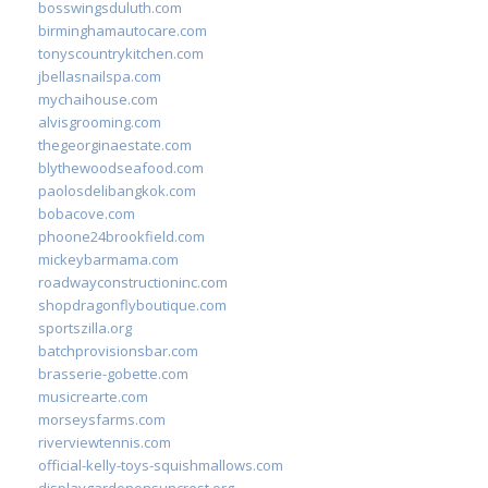
bosswingsduluth.com
birminghamautocare.com
tonyscountrykitchen.com
jbellasnailspa.com
mychaihouse.com
alvisgrooming.com
thegeorginaestate.com
blythewoodseafood.com
paolosdelibangkok.com
bobacove.com
phoone24brookfield.com
mickeybarmama.com
roadwayconstructioninc.com
shopdragonflyboutique.com
sportszilla.org
batchprovisionsbar.com
brasserie-gobette.com
musicrearte.com
morseysfarms.com
riverviewtennis.com
official-kelly-toys-squishmallows.com