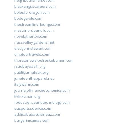
neighboursmarket.com
blackanguscareers.com
bolesfororegon.com
bodega-ole.com
thestreamlinerlounge.com
mestrinorubanofc.com
novelatherton.com
nassvalleygardens.net
electjohnstewart.com
omptourtravels.com
tribratanews-polreskebumen.com
rsudbayuasih.org
publikjurnalistik.org
juneteenthapparel.net
italywarm.com
journaloffinanceeconomics.com
kvk-kumari.org
foodscienceandtechnology.com
scisportsscience.com
addisababacuisineaz.com
burgerimcamas.com