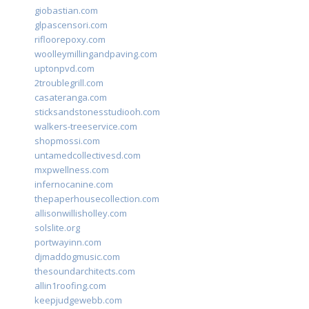
giobastian.com
glpascensori.com
rifloorepoxy.com
woolleymillingandpaving.com
uptonpvd.com
2troublegrill.com
casateranga.com
sticksandstonesstudiooh.com
walkers-treeservice.com
shopmossi.com
untamedcollectivesd.com
mxpwellness.com
infernocanine.com
thepaperhousecollection.com
allisonwillisholley.com
solslite.org
portwayinn.com
djmaddogmusic.com
thesoundarchitects.com
allin1roofing.com
keepjudgewebb.com