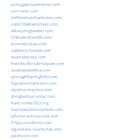
portugalprivatedriver.com
von-racer.com
coffeeshopcharleston.com
salon104mainstreet.com
alkaspringswater.com
318mainstreet8h.com
lovenailsspari.com
oakberry-kuwait.com
quartzliterary.com
friendsofbroderickpark.com
studiopiattellina.com
jannagrillspringfield.com
fujiyamacharleston.com
elpatronchardon.com
donglaishun-order.com
fiamc-rome2022.org
mariceworldessentials.com
lafisheriarestaurant.com
915jazzandmore.com
aguadulce-countryfair.com
jakehovis.com