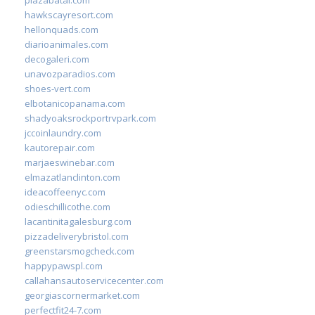
plazabatai.com
hawkscayresort.com
hellonquads.com
diarioanimales.com
decogaleri.com
unavozparadios.com
shoes-vert.com
elbotanicopanama.com
shadyoaksrockportrvpark.com
jccoinlaundry.com
kautorepair.com
marjaeswinebar.com
elmazatlanclinton.com
ideacoffeenyc.com
odieschillicothe.com
lacantinitagalesburg.com
pizzadeliverybristol.com
greenstarsmogcheck.com
happypawspl.com
callahansautoservicecenter.com
georgiascornermarket.com
perfectfit24-7.com