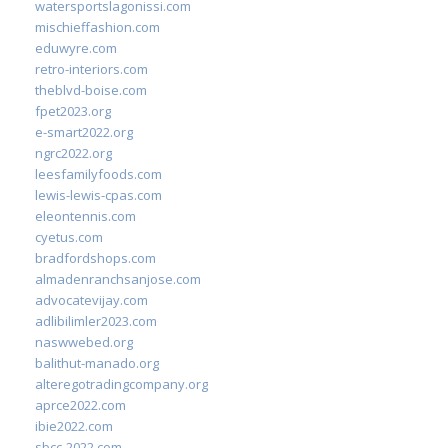
watersportslagonissi.com
mischieffashion.com
eduwyre.com
retro-interiors.com
theblvd-boise.com
fpet2023.org
e-smart2022.org
ngrc2022.org
leesfamilyfoods.com
lewis-lewis-cpas.com
eleontennis.com
cyetus.com
bradfordshops.com
almadenranchsanjose.com
advocatevijay.com
adlibilimler2023.com
naswwebed.org
balithut-manado.org
alteregotradingcompany.org
aprce2022.com
ibie2022.com
sbcc-2022.com