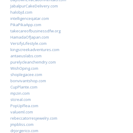
JabalpurCakeDelivery.com
halobjd.com
intelligenceqatar.com
PikaPikaApp.com
takecareofbusinessdfw.org
HamadaOfJapan.com
VersifyLifestyle.com
kingscreekadventures.com
antaeuslabs.com
purelycleanchemdry.com
WishOping.com
shoplegacee.com
bonvivantshop.com
CupPlante.com
mpzin.com
stcreal.com
PopUpFlea.com
valueml.com
rebeccatorresjewelry.com
jmpbliss.com
drjorgerico.com