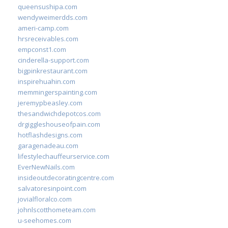
queensushipa.com
wendyweimerdds.com
ameri-camp.com
hrsreceivables.com
empconst1.com
cinderella-support.com
bigpinkrestaurant.com
inspirehuahin.com
memmingerspainting.com
jeremypbeasley.com
thesandwichdepotcos.com
drgiggleshouseofpain.com
hotflashdesigns.com
garagenadeau.com
lifestylechauffeurservice.com
EverNewNails.com
insideoutdecoratingcentre.com
salvatoresinpoint.com
jovialfloralco.com
johnlscotthometeam.com
u-seehomes.com