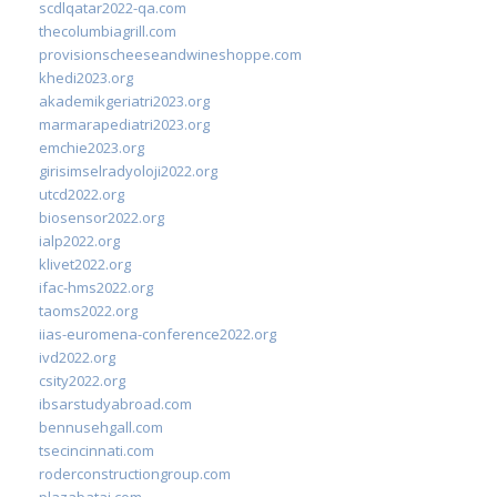
scdlqatar2022-qa.com
thecolumbiagrill.com
provisionscheeseandwineshoppe.com
khedi2023.org
akademikgeriatri2023.org
marmarapediatri2023.org
emchie2023.org
girisimselradyoloji2022.org
utcd2022.org
biosensor2022.org
ialp2022.org
klivet2022.org
ifac-hms2022.org
taoms2022.org
iias-euromena-conference2022.org
ivd2022.org
csity2022.org
ibsarstudyabroad.com
bennusehgall.com
tsecincinnati.com
roderconstructiongroup.com