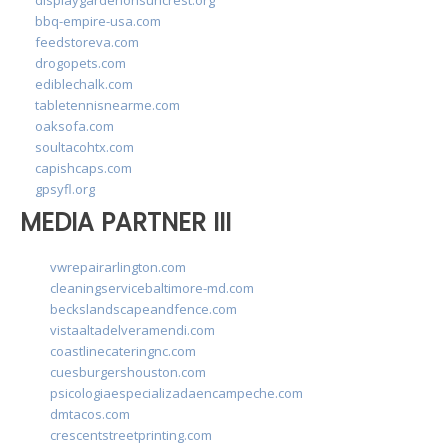
displaygardenonsuncrest.org
bbq-empire-usa.com
feedstoreva.com
drogopets.com
ediblechalk.com
tabletennisnearme.com
oaksofa.com
soultacohtx.com
capishcaps.com
gpsyfl.org
MEDIA PARTNER III
vwrepairarlington.com
cleaningservicebaltimore-md.com
beckslandscapeandfence.com
vistaaltadelveramendi.com
coastlinecateringnc.com
cuesburgershouston.com
psicologiaespecializadaencampeche.com
dmtacos.com
crescentstreetprinting.com