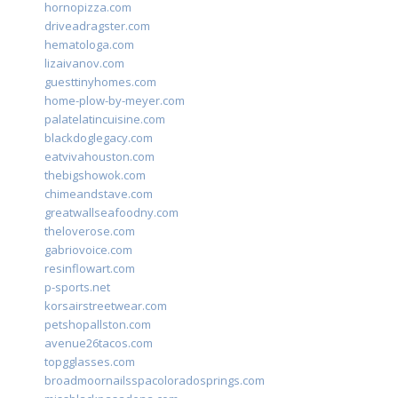
hornopizza.com
driveadragster.com
hematologa.com
lizaivanov.com
guesttinyhomes.com
home-plow-by-meyer.com
palatelatincuisine.com
blackdoglegacy.com
eatvivahouston.com
thebigshowok.com
chimeandstave.com
greatwallseafoodny.com
theloverose.com
gabriovoice.com
resinflowart.com
p-sports.net
korsairstreetwear.com
petshopallston.com
avenue26tacos.com
topgglasses.com
broadmoornailsspacoloradosprings.com