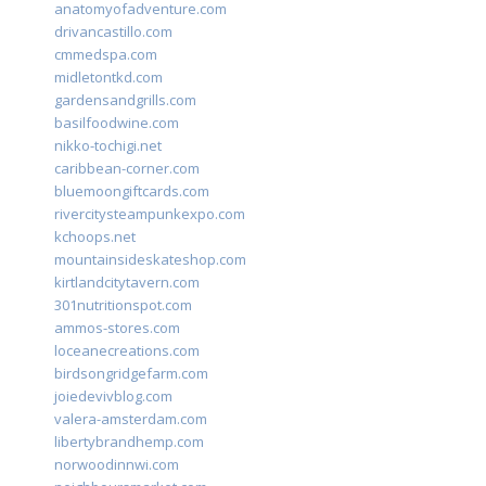
anatomyofadventure.com
drivancastillo.com
cmmedspa.com
midletontkd.com
gardensandgrills.com
basilfoodwine.com
nikko-tochigi.net
caribbean-corner.com
bluemoongiftcards.com
rivercitysteampunkexpo.com
kchoops.net
mountainsideskateshop.com
kirtlandcitytavern.com
301nutritionspot.com
ammos-stores.com
loceanecreations.com
birdsongridgefarm.com
joiedevivblog.com
valera-amsterdam.com
libertybrandhemp.com
norwoodinnwi.com