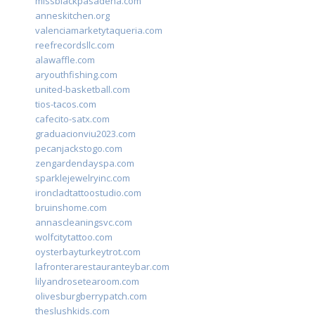
missblackpasadena.com
anneskitchen.org
valenciamarketytaqueria.com
reefrecordsllc.com
alawaffle.com
aryouthfishing.com
united-basketball.com
tios-tacos.com
cafecito-satx.com
graduacionviu2023.com
pecanjackstogo.com
zengardendayspa.com
sparklejewelryinc.com
ironcladtattoostudio.com
bruinshome.com
annascleaningsvc.com
wolfcitytattoo.com
oysterbayturkeytrot.com
lafronterarestauranteybar.com
lilyandrosetearoom.com
olivesburgberrypatch.com
theslushkids.com