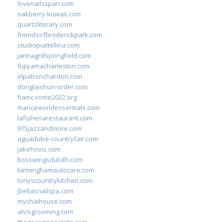
lovenailsspari.com
oakberry-kuwait.com
quartzliterary.com
friendsofbroderickpark.com
studiopiattellina.com
jannagrillspringfield.com
fujiyamacharleston.com
elpatronchardon.com
donglaishun-order.com
fiamc-rome2022.org
mariceworldessentials.com
lafisheriarestaurant.com
915jazzandmore.com
aguadulce-countryfair.com
jakehovis.com
bosswingsduluth.com
birminghamautocare.com
tonyscountrykitchen.com
jbellasnailspa.com
mychaihouse.com
alvisgrooming.com