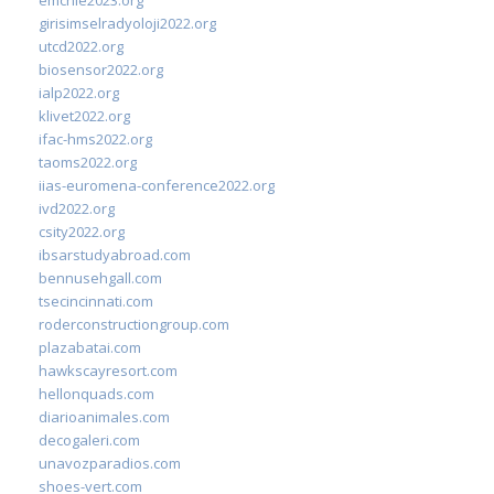
emchie2023.org
girisimselradyoloji2022.org
utcd2022.org
biosensor2022.org
ialp2022.org
klivet2022.org
ifac-hms2022.org
taoms2022.org
iias-euromena-conference2022.org
ivd2022.org
csity2022.org
ibsarstudyabroad.com
bennusehgall.com
tsecincinnati.com
roderconstructiongroup.com
plazabatai.com
hawkscayresort.com
hellonquads.com
diarioanimales.com
decogaleri.com
unavozparadios.com
shoes-vert.com