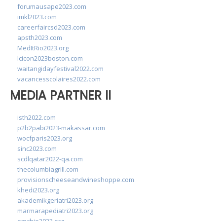
forumausape2023.com
imkl2023.com
careerfaircsd2023.com
apsth2023.com
MedItRio2023.org
lcicon2023boston.com
waitangidayfestival2022.com
vacancesscolaires2022.com
MEDIA PARTNER II
isth2022.com
p2b2pabi2023-makassar.com
wocfparis2023.org
sinc2023.com
scdlqatar2022-qa.com
thecolumbiagrill.com
provisionscheeseandwineshoppe.com
khedi2023.org
akademikgeriatri2023.org
marmarapediatri2023.org