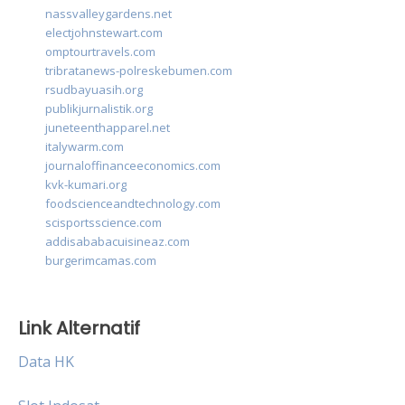
nassvalleygardens.net
electjohnstewart.com
omptourtravels.com
tribratanews-polreskebumen.com
rsudbayuasih.org
publikjurnalistik.org
juneteenthapparel.net
italywarm.com
journaloffinanceeconomics.com
kvk-kumari.org
foodscienceandtechnology.com
scisportsscience.com
addisababacuisineaz.com
burgerimcamas.com
Link Alternatif
Data HK