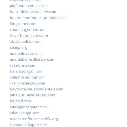
pidfloorsexpress.com
bancodevenezuelaen.com
bettermoodfoodcorporation.com
hingstonnt.com
chooseagender.com
hoverboardssale.com
alaskapolitics.com
stsmp.org
manoelneves.com
mandelaeffectlibrary.com
roselynns.com
balanceyoganj.com
salesforceblogs.com
TrainGames365.com
BaytownEvaCationRentals.com
JabalpurCakeDelivery.com
halobjd.com
intelligenceqatar.com
PikaPikaApp.com
takecareofbusinessdfw.org
HamadaOfJapan.com