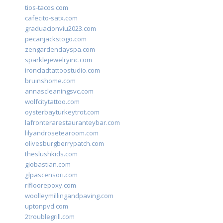
tios-tacos.com
cafecito-satx.com
graduacionviu2023.com
pecanjackstogo.com
zengardendayspa.com
sparklejewelryinc.com
ironcladtattoostudio.com
bruinshome.com
annascleaningsvc.com
wolfcitytattoo.com
oysterbayturkeytrot.com
lafronterarestauranteybar.com
lilyandrosetearoom.com
olivesburgberrypatch.com
theslushkids.com
giobastian.com
glpascensori.com
rifloorepoxy.com
woolleymillingandpaving.com
uptonpvd.com
2troublegrill.com