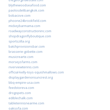
thegeorginaestate.com
blythewoodseafood.com
paolosdelibangkok.com
bobacove.com
phoone24brookfield.com
mickeybarmama.com
roadwayconstructioninc.com
shopdragonflyboutique.com
sportszilla.org
batchprovisionsbar.com
brasserie-gobette.com
musicrearte.com
morseysfarms.com
riverviewtennis.com
official-kelly-toys-squishmallows.com
displaygardenonsuncrest.org
bbq-empire-usa.com
feedstoreva.com
drogopets.com
ediblechalk.com
tabletennisnearme.com
oaksofa.com