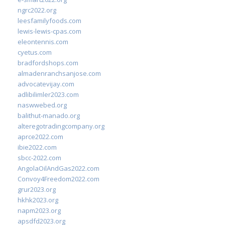
ngrc2022.org
leesfamilyfoods.com
lewis-lewis-cpas.com
eleontennis.com
cyetus.com
bradfordshops.com
almadenranchsanjose.com
advocatevijay.com
adlibilimler2023.com
naswwebed.org
balithut-manado.org
alteregotradingcompany.org
aprce2022.com
ibie2022.com
sbcc-2022.com
AngolaOilAndGas2022.com
Convoy4Freedom2022.com
grur2023.org
hkhk2023.org
napm2023.org
apsdfd2023.org