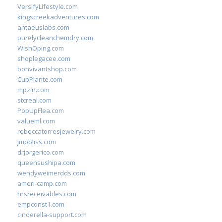
VersifyLifestyle.com
kingscreekadventures.com
antaeuslabs.com
purelycleanchemdry.com
WishOping.com
shoplegacee.com
bonvivantshop.com
CupPlante.com
mpzin.com
stcreal.com
PopUpFlea.com
valueml.com
rebeccatorresjewelry.com
jmpbliss.com
drjorgerico.com
queensushipa.com
wendyweimerdds.com
ameri-camp.com
hrsreceivables.com
empconst1.com
cinderella-support.com