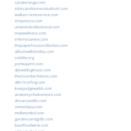
casateranga.com
sticksandstonesstudiooh.com
walkers-treeservice.com
shopmossi.com
untamedcollectivesd.com
mxpwellness.com
infernocanine.com
thepaperhousecollection.com
allisonwillisholley.com
solslite.org
portwayinn.com
djmaddogmusic.com
thesoundarchitects.com
allin1roofing.com
keepjudgewebb.com
anatomyofadventure.com
drivancastillo.com
cmmedspa.com
midletontkd.com
gardensandgrills.com
basilfoodwine.com