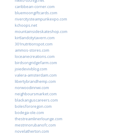
nikko-tochigi.net
caribbean-corner.com
bluemoongiftcards.com
rivercitysteampunkexpo.com
kchoops.net
mountainsideskateshop.com
kirtlandcitytavern.com
301nutritionspot.com
ammos-stores.com
loceanecreations.com
birdsongridgefarm.com
joiedevivblog.com
valera-amsterdam.com
libertybrandhemp.com
norwoodinnwi.com
neighboursmarket.com
blackanguscareers.com
bolesfororegon.com
bodega-ole.com
thestreamlinerlounge.com
mestrinorubanofc.com
novelatherton.com