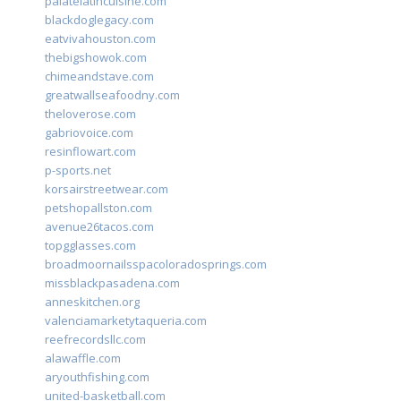
palatelatincuisine.com
blackdoglegacy.com
eatvivahouston.com
thebigshowok.com
chimeandstave.com
greatwallseafoodny.com
theloverose.com
gabriovoice.com
resinflowart.com
p-sports.net
korsairstreetwear.com
petshopallston.com
avenue26tacos.com
topgglasses.com
broadmoornailsspacoloradosprings.com
missblackpasadena.com
anneskitchen.org
valenciamarketytaqueria.com
reefrecordsllc.com
alawaffle.com
aryouthfishing.com
united-basketball.com