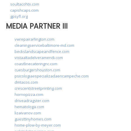
soultacohtx.com
capishcaps.com
gpsyfl.org
MEDIA PARTNER III
vwrepairarlington.com
cleaningservicebaltimore-md.com
beckslandscapeandfence.com
vistaaltadelveramendi.com
coastlinecateringnc.com
cuesburgershouston.com
psicologiaespecializadaencampeche.com
dmtacos.com
crescentstreetprinting.com
hornopizza.com
driveadragster.com
hematologa.com
lizaivanov.com
guesttinyhomes.com
home-plow-by-meyer.com