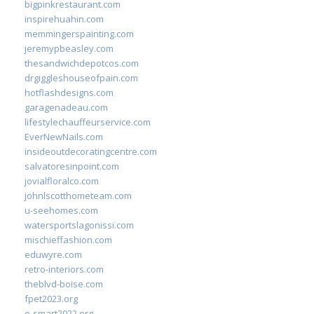
bigpinkrestaurant.com
inspirehuahin.com
memmingerspainting.com
jeremypbeasley.com
thesandwichdepotcos.com
drgiggleshouseofpain.com
hotflashdesigns.com
garagenadeau.com
lifestylechauffeurservice.com
EverNewNails.com
insideoutdecoratingcentre.com
salvatoresinpoint.com
jovialfloralco.com
johnlscotthometeam.com
u-seehomes.com
watersportslagonissi.com
mischieffashion.com
eduwyre.com
retro-interiors.com
theblvd-boise.com
fpet2023.org
e-smart2022.org