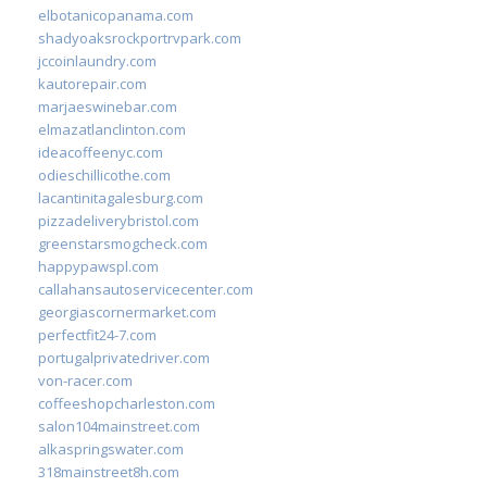
elbotanicopanama.com
shadyoaksrockportrvpark.com
jccoinlaundry.com
kautorepair.com
marjaeswinebar.com
elmazatlanclinton.com
ideacoffeenyc.com
odieschillicothe.com
lacantinitagalesburg.com
pizzadeliverybristol.com
greenstarsmogcheck.com
happypawspl.com
callahansautoservicecenter.com
georgiascornermarket.com
perfectfit24-7.com
portugalprivatedriver.com
von-racer.com
coffeeshopcharleston.com
salon104mainstreet.com
alkaspringswater.com
318mainstreet8h.com