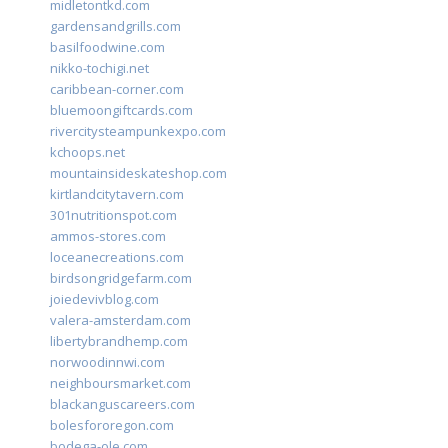
midletontkd.com
gardensandgrills.com
basilfoodwine.com
nikko-tochigi.net
caribbean-corner.com
bluemoongiftcards.com
rivercitysteampunkexpo.com
kchoops.net
mountainsideskateshop.com
kirtlandcitytavern.com
301nutritionspot.com
ammos-stores.com
loceanecreations.com
birdsongridgefarm.com
joiedevivblog.com
valera-amsterdam.com
libertybrandhemp.com
norwoodinnwi.com
neighboursmarket.com
blackanguscareers.com
bolesfororegon.com
bodega-ole.com