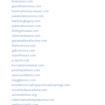
lizaivanov.com
guesttinyhomes.com
home-plow-by-meyer.com
palatelatincuisine.com
blackdoglegacy.com
eatvivahouston.com
thebigshowok.com
chimeandstave.com
greatwallseafoodny.com
theloverose.com
gabriovoice.com
resinflowart.com
p-sports.net
korsairstreetwear.com
petshopallston.com
avenue26tacos.com
topgglasses.com
broadmoornailsspacoloradosprings.com
missblackpasadena.com
anneskitchen.org
valenciamarketytaqueria.com
reefrecordsllc.com