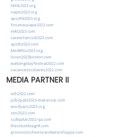
hkhk2023.org
napm2023.org
apsdfd2023.org
forumausape2023.com
imkl2023.com
careerfaircsd2023.com
apsth2023.com
MedItRio2023.org
lcicon2023boston.com
waitangidayfestival2022.com
vacancesscolaires2022.com
MEDIA PARTNER II
isth2022.com
p2b2pabi2023-makassar.com
wocfparis2023.org
sinc2023.com
scdlqatar2022-qa.com
thecolumbiagrill.com
provisionscheeseandwineshoppe.com