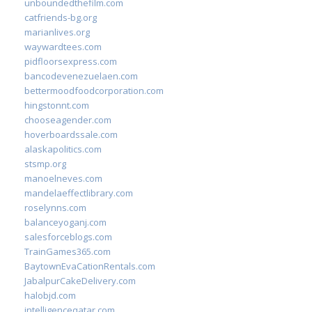
unboundedthefilm.com
catfriends-bg.org
marianlives.org
waywardtees.com
pidfloorsexpress.com
bancodevenezuelaen.com
bettermoodfoodcorporation.com
hingstonnt.com
chooseagender.com
hoverboardssale.com
alaskapolitics.com
stsmp.org
manoelneves.com
mandelaeffectlibrary.com
roselynns.com
balanceyoganj.com
salesforceblogs.com
TrainGames365.com
BaytownEvaCationRentals.com
JabalpurCakeDelivery.com
halobjd.com
intelligenceqatar.com