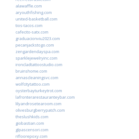
alawaffle.com
aryouthfishing.com
united-basketball.com
tios-tacos.com
cafecito-satx.com
graduacionviu2023.com
pecanjackstogo.com
zengardendayspa.com
sparklejewelryinc.com
ironcladtattoostudio.com
bruinshome.com
annascleaningsvc.com
wolfcitytattoo.com
oysterbayturkeytrot.com
lafronterarestauranteybar.com
lilyandrosetearoom.com
olivesburgberrypatch.com
theslushkids.com
giobastian.com
glpascensori.com
rifloorepoxy.com