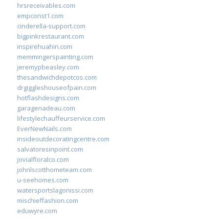
hrsreceivables.com
empconst1.com
cinderella-support.com
bigpinkrestaurant.com
inspirehuahin.com
memmingerspainting.com
jeremypbeasley.com
thesandwichdepotcos.com
drgiggleshouseofpain.com
hotflashdesigns.com
garagenadeau.com
lifestylechauffeurservice.com
EverNewNails.com
insideoutdecoratingcentre.com
salvatoresinpoint.com
jovialfloralco.com
johnlscotthometeam.com
u-seehomes.com
watersportslagonissi.com
mischieffashion.com
eduwyre.com