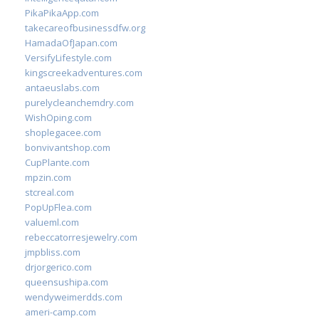
PikaPikaApp.com
takecareofbusinessdfw.org
HamadaOfJapan.com
VersifyLifestyle.com
kingscreekadventures.com
antaeuslabs.com
purelycleanchemdry.com
WishOping.com
shoplegacee.com
bonvivantshop.com
CupPlante.com
mpzin.com
stcreal.com
PopUpFlea.com
valueml.com
rebeccatorresjewelry.com
jmpbliss.com
drjorgerico.com
queensushipa.com
wendyweimerdds.com
ameri-camp.com