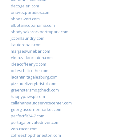
decogaleri.com
unavozparadios.com
shoes-vert.com
elbotanicopanama.com
shadyoaksrockportrvpark.com
jccoinlaundry.com
kautorepair.com
marjaeswinebar.com
elmazatlanclinton.com
ideacoffeenyc.com
odieschillicothe.com
lacantinitagalesburg.com
pizzadeliverybristol.com
greenstarsmogcheck.com
happypawspl.com
callahansautoservicecenter.com
georgiascornermarket.com
perfectfit24-7.com
portugalprivatedriver.com
von-racer.com
coffeeshopcharleston.com