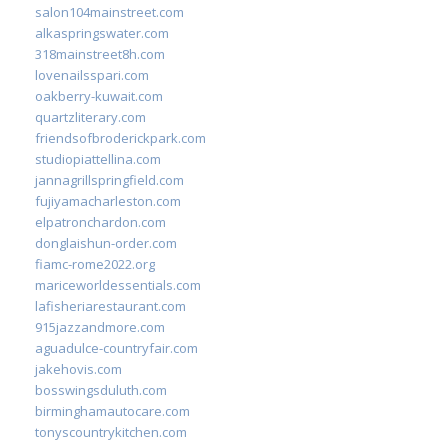
salon104mainstreet.com
alkaspringswater.com
318mainstreet8h.com
lovenailsspari.com
oakberry-kuwait.com
quartzliterary.com
friendsofbroderickpark.com
studiopiattellina.com
jannagrillspringfield.com
fujiyamacharleston.com
elpatronchardon.com
donglaishun-order.com
fiamc-rome2022.org
mariceworldessentials.com
lafisheriarestaurant.com
915jazzandmore.com
aguadulce-countryfair.com
jakehovis.com
bosswingsduluth.com
birminghamautocare.com
tonyscountrykitchen.com