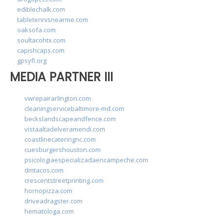
ediblechalk.com
tabletennisnearme.com
oaksofa.com
soultacohtx.com
capishcaps.com
gpsyfl.org
MEDIA PARTNER III
vwrepairarlington.com
cleaningservicebaltimore-md.com
beckslandscapeandfence.com
vistaaltadelveramendi.com
coastlinecateringnc.com
cuesburgershouston.com
psicologiaespecializadaencampeche.com
dmtacos.com
crescentstreetprinting.com
hornopizza.com
driveadragster.com
hematologa.com