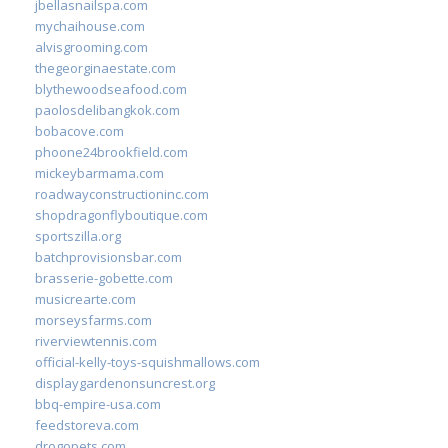
jbellasnailspa.com
mychaihouse.com
alvisgrooming.com
thegeorginaestate.com
blythewoodseafood.com
paolosdelibangkok.com
bobacove.com
phoone24brookfield.com
mickeybarmama.com
roadwayconstructioninc.com
shopdragonflyboutique.com
sportszilla.org
batchprovisionsbar.com
brasserie-gobette.com
musicrearte.com
morseysfarms.com
riverviewtennis.com
official-kelly-toys-squishmallows.com
displaygardenonsuncrest.org
bbq-empire-usa.com
feedstoreva.com
drogopets.com