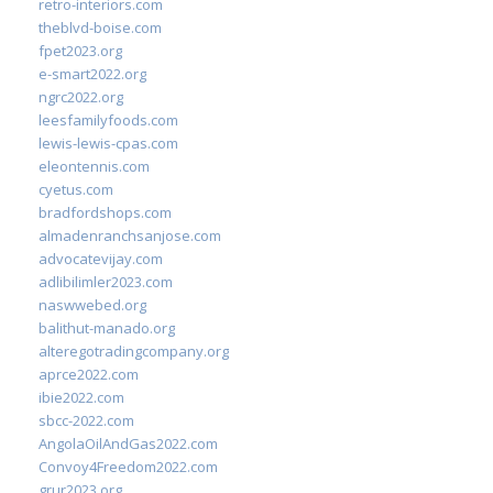
retro-interiors.com
theblvd-boise.com
fpet2023.org
e-smart2022.org
ngrc2022.org
leesfamilyfoods.com
lewis-lewis-cpas.com
eleontennis.com
cyetus.com
bradfordshops.com
almadenranchsanjose.com
advocatevijay.com
adlibilimler2023.com
naswwebed.org
balithut-manado.org
alteregotradingcompany.org
aprce2022.com
ibie2022.com
sbcc-2022.com
AngolaOilAndGas2022.com
Convoy4Freedom2022.com
grur2023.org