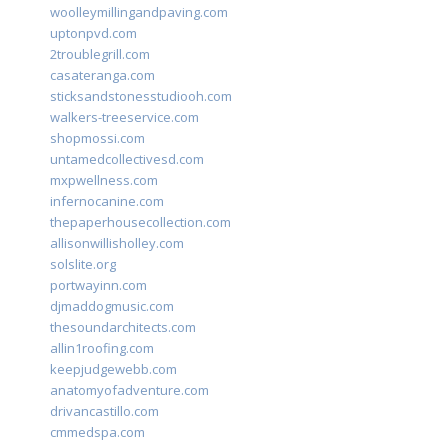
woolleymillingandpaving.com
uptonpvd.com
2troublegrill.com
casateranga.com
sticksandstonesstudiooh.com
walkers-treeservice.com
shopmossi.com
untamedcollectivesd.com
mxpwellness.com
infernocanine.com
thepaperhousecollection.com
allisonwillisholley.com
solslite.org
portwayinn.com
djmaddogmusic.com
thesoundarchitects.com
allin1roofing.com
keepjudgewebb.com
anatomyofadventure.com
drivancastillo.com
cmmedspa.com