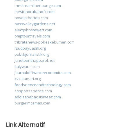
thestreamlinerlounge.com
mestrinorubanofc.com
novelatherton.com
nassvalleygardens.net
electjohnstewart.com
omptourtravels.com
tribratanews-polreskebumen.com
rsudbayuasih.org
publikjurnalistik.org
juneteenthapparel.net
italywarm.com
journaloffinanceeconomics.com
kvk-kumari.org
foodscienceandtechnology.com
scisportsscience.com
addisababacuisineaz.com
burgerimcamas.com
Link Alternatif