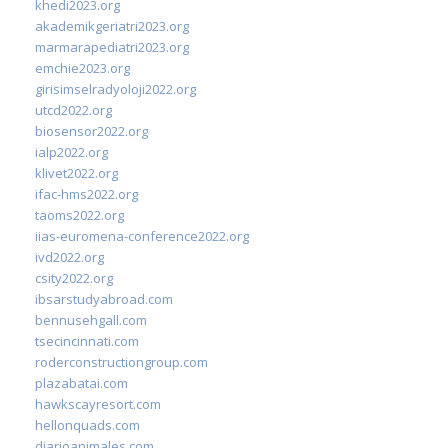
khedi2023.org
akademikgeriatri2023.org
marmarapediatri2023.org
emchie2023.org
girisimselradyoloji2022.org
utcd2022.org
biosensor2022.org
ialp2022.org
klivet2022.org
ifac-hms2022.org
taoms2022.org
iias-euromena-conference2022.org
ivd2022.org
csity2022.org
ibsarstudyabroad.com
bennusehgall.com
tsecincinnati.com
roderconstructiongroup.com
plazabatai.com
hawkscayresort.com
hellonquads.com
diarioanimales.com