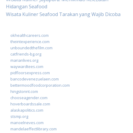
Hidangan Seafood
Wisata Kuliner Seafood Tarakan yang Wajib Dicoba
okhealthcareers.com
theintexperience.com
unboundedthefilm.com
catfriends-bg.org
marianlives.org
waywardtees.com
pidfloorsexpress.com
bancodevenezuelaen.com
bettermoodfoodcorporation.com
hingstonnt.com
chooseagender.com
hoverboardssale.com
alaskapolitics.com
stsmp.org
manoelneves.com
mandelaeffectlibrary.com