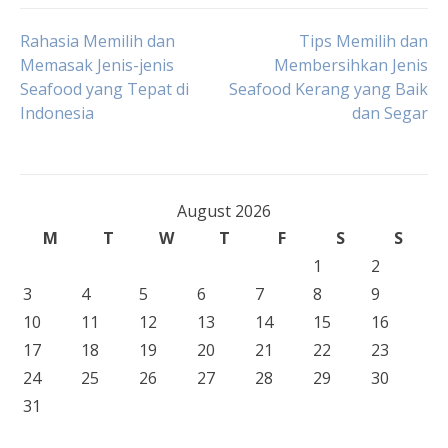
Post
Rahasia Memilih dan
Tips Memilih dan
Memasak Jenis-jenis
Membersihkan Jenis
Seafood yang Tepat di
Seafood Kerang yang Baik
navigation
Indonesia
dan Segar
August 2026
M
T
W
T
F
S
S
1
2
3
4
5
6
7
8
9
10
11
12
13
14
15
16
17
18
19
20
21
22
23
24
25
26
27
28
29
30
31