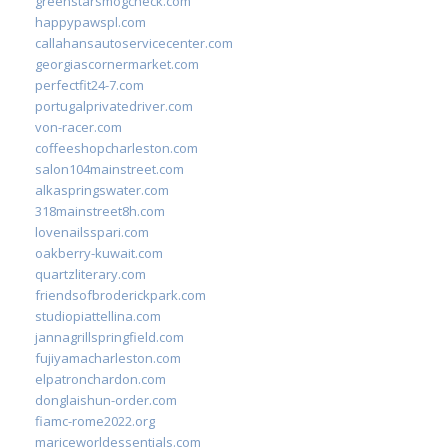
greenstarsmogcheck.com
happypawspl.com
callahansautoservicecenter.com
georgiascornermarket.com
perfectfit24-7.com
portugalprivatedriver.com
von-racer.com
coffeeshopcharleston.com
salon104mainstreet.com
alkaspringswater.com
318mainstreet8h.com
lovenailsspari.com
oakberry-kuwait.com
quartzliterary.com
friendsofbroderickpark.com
studiopiattellina.com
jannagrillspringfield.com
fujiyamacharleston.com
elpatronchardon.com
donglaishun-order.com
fiamc-rome2022.org
mariceworldessentials.com