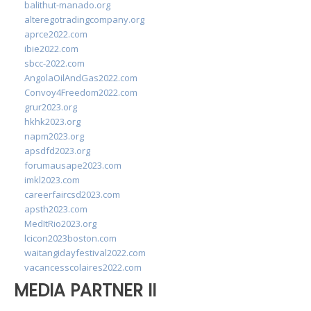
balithut-manado.org
alteregotradingcompany.org
aprce2022.com
ibie2022.com
sbcc-2022.com
AngolaOilAndGas2022.com
Convoy4Freedom2022.com
grur2023.org
hkhk2023.org
napm2023.org
apsdfd2023.org
forumausape2023.com
imkl2023.com
careerfaircsd2023.com
apsth2023.com
MedItRio2023.org
lcicon2023boston.com
waitangidayfestival2022.com
vacancesscolaires2022.com
MEDIA PARTNER II