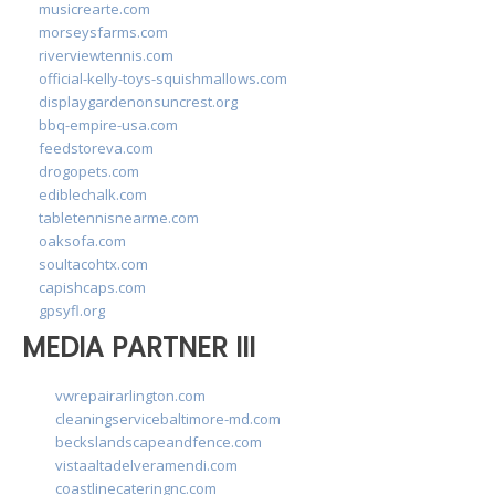
musicrearte.com
morseysfarms.com
riverviewtennis.com
official-kelly-toys-squishmallows.com
displaygardenonsuncrest.org
bbq-empire-usa.com
feedstoreva.com
drogopets.com
ediblechalk.com
tabletennisnearme.com
oaksofa.com
soultacohtx.com
capishcaps.com
gpsyfl.org
MEDIA PARTNER III
vwrepairarlington.com
cleaningservicebaltimore-md.com
beckslandscapeandfence.com
vistaaltadelveramendi.com
coastlinecateringnc.com