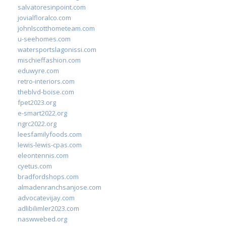
salvatoresinpoint.com
jovialfloralco.com
johnlscotthometeam.com
u-seehomes.com
watersportslagonissi.com
mischieffashion.com
eduwyre.com
retro-interiors.com
theblvd-boise.com
fpet2023.org
e-smart2022.org
ngrc2022.org
leesfamilyfoods.com
lewis-lewis-cpas.com
eleontennis.com
cyetus.com
bradfordshops.com
almadenranchsanjose.com
advocatevijay.com
adlibilimler2023.com
naswwebed.org