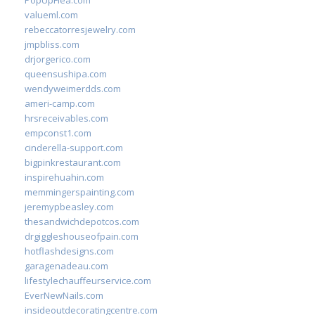
PopUpFlea.com
valueml.com
rebeccatorresjewelry.com
jmpbliss.com
drjorgerico.com
queensushipa.com
wendyweimerdds.com
ameri-camp.com
hrsreceivables.com
empconst1.com
cinderella-support.com
bigpinkrestaurant.com
inspirehuahin.com
memmingerspainting.com
jeremypbeasley.com
thesandwichdepotcos.com
drgiggleshouseofpain.com
hotflashdesigns.com
garagenadeau.com
lifestylechauffeurservice.com
EverNewNails.com
insideoutdecoratingcentre.com