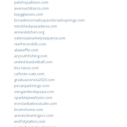
petshopallston.com
avenue26tacos.com
topgglasses.com
broadmoornailsspacoloradosprings.com
missblackpasadena.com
anneskitchen.org
valenciamarketytaqueria.com
reefrecordsllc.com
alawaffle.com
aryouthfishing.com
united-basketball.com
tios-tacos.com
cafecito-satx.com
graduacionviu2023.com
pecanjackstogo.com
zengardendayspa.com
sparklejewelryinc.com
ironcladtattoostudio.com
bruinshome.com
annascleaningsvc.com
wolfcitytattoo.com