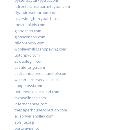
oysterbayturkeytrot.com
lafronterarestauranteybar.com
lilyandrosetearoom.com
olivesburgberrypatch.com
theslushkids.com
giobastian.com
glpascensori.com
rifloorepoxy.com
woolleymillingandpaving.com
uptonpvd.com
2troublegrill.com
casateranga.com
sticksandstonesstudiooh.com
walkers-treeservice.com
shopmossi.com
untamedcollectivesd.com
mxpwellness.com
infernocanine.com
thepaperhousecollection.com
allisonwillisholley.com
solslite.org
portwayinn.com