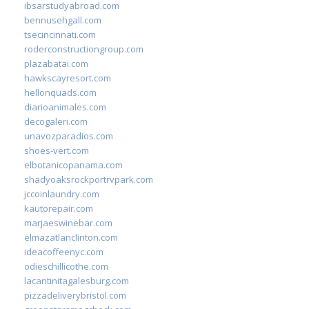
ibsarstudyabroad.com
bennusehgall.com
tsecincinnati.com
roderconstructiongroup.com
plazabatai.com
hawkscayresort.com
hellonquads.com
diarioanimales.com
decogaleri.com
unavozparadios.com
shoes-vert.com
elbotanicopanama.com
shadyoaksrockportrvpark.com
jccoinlaundry.com
kautorepair.com
marjaeswinebar.com
elmazatlanclinton.com
ideacoffeenyc.com
odieschillicothe.com
lacantinitagalesburg.com
pizzadeliverybristol.com