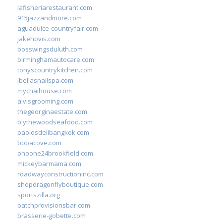
lafisheriarestaurant.com
915jazzandmore.com
aguadulce-countryfair.com
jakehovis.com
bosswingsduluth.com
birminghamautocare.com
tonyscountrykitchen.com
jbellasnailspa.com
mychaihouse.com
alvisgrooming.com
thegeorginaestate.com
blythewoodseafood.com
paolosdelibangkok.com
bobacove.com
phoone24brookfield.com
mickeybarmama.com
roadwayconstructioninc.com
shopdragonflyboutique.com
sportszilla.org
batchprovisionsbar.com
brasserie-gobette.com