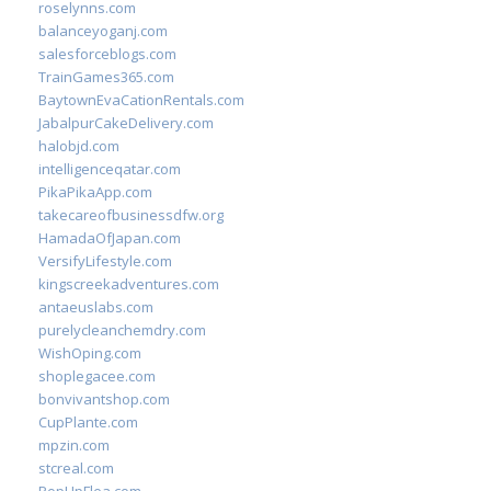
roselynns.com
balanceyoganj.com
salesforceblogs.com
TrainGames365.com
BaytownEvaCationRentals.com
JabalpurCakeDelivery.com
halobjd.com
intelligenceqatar.com
PikaPikaApp.com
takecareofbusinessdfw.org
HamadaOfJapan.com
VersifyLifestyle.com
kingscreekadventures.com
antaeuslabs.com
purelycleanchemdry.com
WishOping.com
shoplegacee.com
bonvivantshop.com
CupPlante.com
mpzin.com
stcreal.com