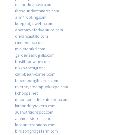
djmaddogmusic.com
thesoundarchitects.com
allin1roofing.com
keepjudgewebb.com
anatomyofadventure.com
drivancastillo.com
cmmedspa.com
midletontkd.com
gardensandgrills.com
basilfoodwine.com
nikko-tochigi.net
caribbean-corner.com
bluemoongiftcards.com
rivercitysteampunkexpo.com
kchoops.net
mountainsideskateshop.com
kirtlandcitytavern.com
301nutritionspot.com
ammos-stores.com
loceanecreations.com
birdsongridgefarm.com