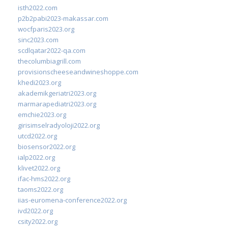
isth2022.com
p2b2pabi2023-makassar.com
wocfparis2023.org
sinc2023.com
scdlqatar2022-qa.com
thecolumbiagrill.com
provisionscheeseandwineshoppe.com
khedi2023.org
akademikgeriatri2023.org
marmarapediatri2023.org
emchie2023.org
girisimselradyoloji2022.org
utcd2022.org
biosensor2022.org
ialp2022.org
klivet2022.org
ifac-hms2022.org
taoms2022.org
iias-euromena-conference2022.org
ivd2022.org
csity2022.org