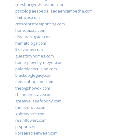
cuesburgershouston.com
psicologiaespecializadaencampeche.com
dmtacos.com
crescentstreetprinting.com
hornopizza.com
driveadragster.com
hematologa.com
lizaivanov.com
guesttinyhomes.com
home-plow-by-meyer.com
palatelatincuisine.com
blackdoglegacy.com
eatvivahouston.com
thebigshowok.com
chimeandstave.com
greatwallseafoodny.com
theloverose.com
gabriovoice.com
resinflowart.com
p-sports.net
korsairstreetwear.com