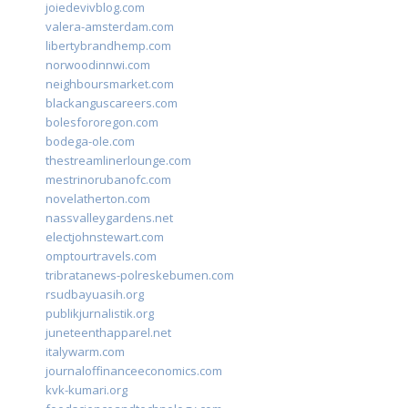
joiedevivblog.com
valera-amsterdam.com
libertybrandhemp.com
norwoodinnwi.com
neighboursmarket.com
blackanguscareers.com
bolesfororegon.com
bodega-ole.com
thestreamlinerlounge.com
mestrinorubanofc.com
novelatherton.com
nassvalleygardens.net
electjohnstewart.com
omptourtravels.com
tribratanews-polreskebumen.com
rsudbayuasih.org
publikjurnalistik.org
juneteenthapparel.net
italywarm.com
journaloffinanceeconomics.com
kvk-kumari.org