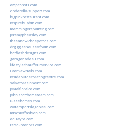
empconst1.com
cinderella-support.com
bigpinkrestaurant.com
inspirehuahin.com
memmingerspainting.com
jeremypbeasley.com
thesandwichdepotcos.com
drgiggleshouseofpain.com
hotflashdesigns.com
garagenadeau.com
lifestylechauffeurservice.com
EverNewNails.com
insideoutdecoratingcentre.com
salvatoresinpoint.com
jovialfloralco.com
johnlscotthometeam.com
u-seehomes.com
watersportslagonissi.com
mischieffashion.com
eduwyre.com
retro-interiors.com