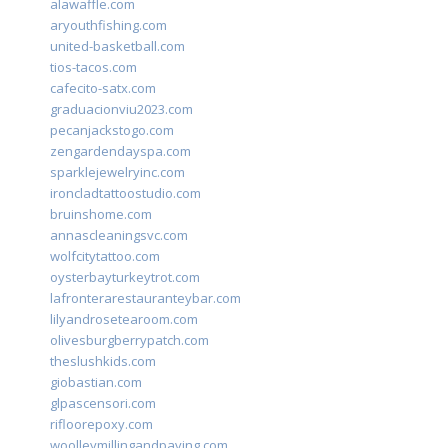
alawaffle.com
aryouthfishing.com
united-basketball.com
tios-tacos.com
cafecito-satx.com
graduacionviu2023.com
pecanjackstogo.com
zengardendayspa.com
sparklejewelryinc.com
ironcladtattoostudio.com
bruinshome.com
annascleaningsvc.com
wolfcitytattoo.com
oysterbayturkeytrot.com
lafronterarestauranteybar.com
lilyandrosetearoom.com
olivesburgberrypatch.com
theslushkids.com
giobastian.com
glpascensori.com
rifloorepoxy.com
woolleymillingandpaving.com