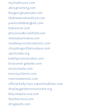
mychaihouse.com
alvisgrooming.com
thegeorginaestate.com
blythewoodseafood.com
paolosdelibangkok.com
bobacove.com
phoone24brookfield.com
mickeybarmama.com
roadwayconstructioninc.com
shopdragonflyboutique.com
sportszilla.org
batchprovisionsbar.com
brasserie-gobette.com
musicrearte.com
morseysfarms.com
riverviewtennis.com
official-kelly-toys-squishmallows.com
displaygardenonsuncrest.org
bbq-empire-usa.com
feedstoreva.com
drogopets.com