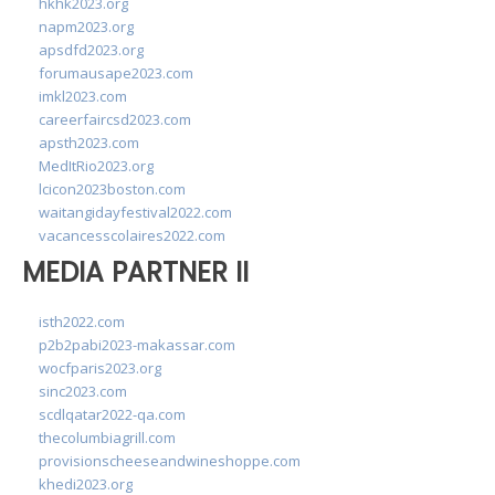
hkhk2023.org
napm2023.org
apsdfd2023.org
forumausape2023.com
imkl2023.com
careerfaircsd2023.com
apsth2023.com
MedItRio2023.org
lcicon2023boston.com
waitangidayfestival2022.com
vacancesscolaires2022.com
MEDIA PARTNER II
isth2022.com
p2b2pabi2023-makassar.com
wocfparis2023.org
sinc2023.com
scdlqatar2022-qa.com
thecolumbiagrill.com
provisionscheeseandwineshoppe.com
khedi2023.org