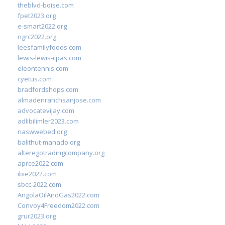
theblvd-boise.com
fpet2023.org
e-smart2022.org
ngrc2022.org
leesfamilyfoods.com
lewis-lewis-cpas.com
eleontennis.com
cyetus.com
bradfordshops.com
almadenranchsanjose.com
advocatevijay.com
adlibilimler2023.com
naswwebed.org
balithut-manado.org
alteregotradingcompany.org
aprce2022.com
ibie2022.com
sbcc-2022.com
AngolaOilAndGas2022.com
Convoy4Freedom2022.com
grur2023.org