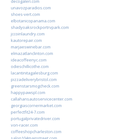
decogaleri.com
unavozparadios.com
shoes-vert.com
elbotanicopanama.com
shadyoaksrockportrvpark.com
jccoinlaundry.com
kautorepair.com
marjaeswinebar.com
elmazatlanclinton.com
ideacoffeenyc.com
odieschillicothe.com
lacantinitagalesburg.com
pizzadeliverybristol.com
greenstarsmogcheck.com
happypawspl.com
callahansautoservicecenter.com
georgiascornermarket.com
perfectfit24-7.com
portugalprivatedriver.com
von-racer.com
coffeeshopcharleston.com
salon104mainstreet.com