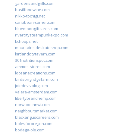
gardensandgrills.com
basilfoodwine.com
nikko-tochigi.net
caribbean-corner.com
bluemoongiftcards.com
rivercitysteampunkexpo.com
kchoops.net
mountainsideskateshop.com
kirtlandcitytavern.com
301nutritionspot.com
ammos-stores.com
loceanecreations.com
birdsongridgefarm.com
joiedevivblog.com
valera-amsterdam.com
libertybrandhemp.com
norwoodinnwi.com
neighboursmarket.com
blackanguscareers.com
bolesfororegon.com
bodega-ole.com