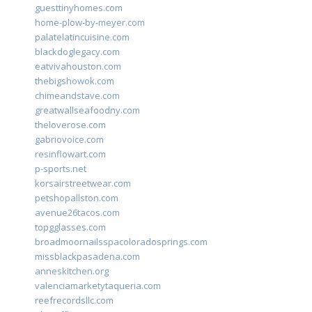
guesttinyhomes.com
home-plow-by-meyer.com
palatelatincuisine.com
blackdoglegacy.com
eatvivahouston.com
thebigshowok.com
chimeandstave.com
greatwallseafoodny.com
theloverose.com
gabriovoice.com
resinflowart.com
p-sports.net
korsairstreetwear.com
petshopallston.com
avenue26tacos.com
topgglasses.com
broadmoornailsspacoloradosprings.com
missblackpasadena.com
anneskitchen.org
valenciamarketytaqueria.com
reefrecordsllc.com