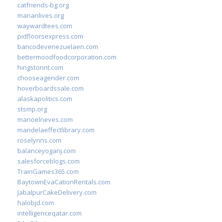
catfriends-bg.org
marianlives.org
waywardtees.com
pidfloorsexpress.com
bancodevenezuelaen.com
bettermoodfoodcorporation.com
hingstonnt.com
chooseagender.com
hoverboardssale.com
alaskapolitics.com
stsmp.org
manoelneves.com
mandelaeffectlibrary.com
roselynns.com
balanceyoganj.com
salesforceblogs.com
TrainGames365.com
BaytownEvaCationRentals.com
JabalpurCakeDelivery.com
halobjd.com
intelligenceqatar.com