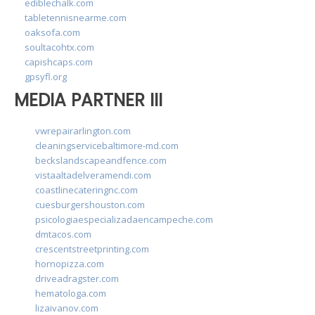
ediblechalk.com
tabletennisnearme.com
oaksofa.com
soultacohtx.com
capishcaps.com
gpsyfl.org
MEDIA PARTNER III
vwrepairarlington.com
cleaningservicebaltimore-md.com
beckslandscapeandfence.com
vistaaltadelveramendi.com
coastlinecateringnc.com
cuesburgershouston.com
psicologiaespecializadaencampeche.com
dmtacos.com
crescentstreetprinting.com
hornopizza.com
driveadragster.com
hematologa.com
lizaivanov.com