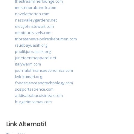
thestreamlinerlounge.com
mestrinorubanofc.com
novelatherton.com
nassvalleygardens.net
electjohnstewart.com
omptourtravels.com
tribratanews-polreskebumen.com
rsudbayuasih.org
publikjurnalistik.org
juneteenthapparel.net
italywarm.com
journaloffinanceeconomics.com
kvk-kumari.org
foodscienceandtechnology.com
scisportsscience.com
addisababacuisineaz.com
burgerimcamas.com
Link Alternatif