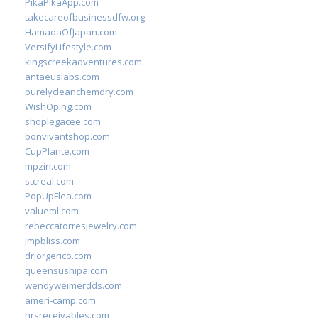
PikaPikaApp.com
takecareofbusinessdfw.org
HamadaOfJapan.com
VersifyLifestyle.com
kingscreekadventures.com
antaeuslabs.com
purelycleanchemdry.com
WishOping.com
shoplegacee.com
bonvivantshop.com
CupPlante.com
mpzin.com
stcreal.com
PopUpFlea.com
valueml.com
rebeccatorresjewelry.com
jmpbliss.com
drjorgerico.com
queensushipa.com
wendyweimerdds.com
ameri-camp.com
hrsreceivables.com