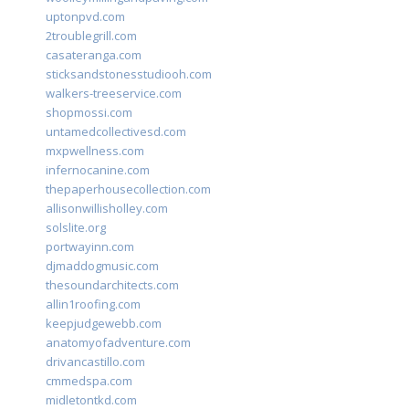
uptonpvd.com
2troublegrill.com
casateranga.com
sticksandstonesstudiooh.com
walkers-treeservice.com
shopmossi.com
untamedcollectivesd.com
mxpwellness.com
infernocanine.com
thepaperhousecollection.com
allisonwillisholley.com
solslite.org
portwayinn.com
djmaddogmusic.com
thesoundarchitects.com
allin1roofing.com
keepjudgewebb.com
anatomyofadventure.com
drivancastillo.com
cmmedspa.com
midletontkd.com