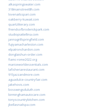
alkaspringswater.com
318mainstreet8h.com
lovenailsspari.com
oakberry-kuwait.com
quartzliterary.com
friendsofbroderickpark.com
studiopiattellina.com
jannagrillspringfield.com
fujiyamacharleston.com
elpatronchardon.com
donglaishun-order.com
fiamc-rome2022.org
mariceworldessentials.com
lafisheriarestaurant.com
915jazzandmore.com
aguadulce-countryfair.com
jakehovis.com
bosswingsduluth.com
birminghamautocare.com
tonyscountrykitchen.com
jbellasnailspa.com