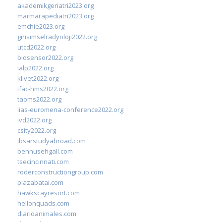
akademikgeriatri2023.org
marmarapediatri2023.org
emchie2023.org
girisimselradyoloji2022.org
utcd2022.org
biosensor2022.org
ialp2022.org
klivet2022.org
ifac-hms2022.org
taoms2022.org
iias-euromena-conference2022.org
ivd2022.org
csity2022.org
ibsarstudyabroad.com
bennusehgall.com
tsecincinnati.com
roderconstructiongroup.com
plazabatai.com
hawkscayresort.com
hellonquads.com
diarioanimales.com