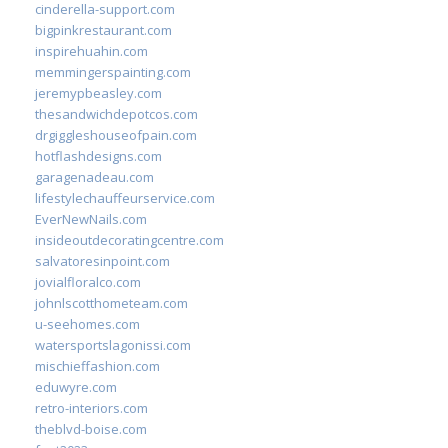
cinderella-support.com
bigpinkrestaurant.com
inspirehuahin.com
memmingerspainting.com
jeremypbeasley.com
thesandwichdepotcos.com
drgiggleshouseofpain.com
hotflashdesigns.com
garagenadeau.com
lifestylechauffeurservice.com
EverNewNails.com
insideoutdecoratingcentre.com
salvatoresinpoint.com
jovialfloralco.com
johnlscotthometeam.com
u-seehomes.com
watersportslagonissi.com
mischieffashion.com
eduwyre.com
retro-interiors.com
theblvd-boise.com