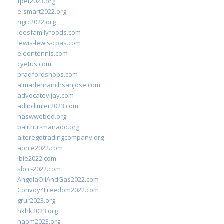
fpet2023.org
e-smart2022.org
ngrc2022.org
leesfamilyfoods.com
lewis-lewis-cpas.com
eleontennis.com
cyetus.com
bradfordshops.com
almadenranchsanjose.com
advocatevijay.com
adlibilimler2023.com
naswwebed.org
balithut-manado.org
alteregotradingcompany.org
aprce2022.com
ibie2022.com
sbcc-2022.com
AngolaOilAndGas2022.com
Convoy4Freedom2022.com
grur2023.org
hkhk2023.org
napm2023.org