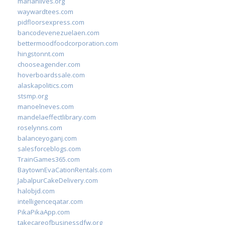
marianlives.org
waywardtees.com
pidfloorsexpress.com
bancodevenezuelaen.com
bettermoodfoodcorporation.com
hingstonnt.com
chooseagender.com
hoverboardssale.com
alaskapolitics.com
stsmp.org
manoelneves.com
mandelaeffectlibrary.com
roselynns.com
balanceyoganj.com
salesforceblogs.com
TrainGames365.com
BaytownEvaCationRentals.com
JabalpurCakeDelivery.com
halobjd.com
intelligenceqatar.com
PikaPikaApp.com
takecareofbusinessdfw.org