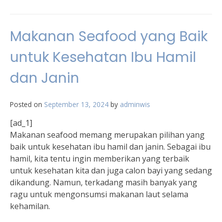
Nikmati
Kelezatan
Seafood
Makanan Seafood yang Baik
Surabaya
dengan
untuk Kesehatan Ibu Hamil
Rekomendasi
Terbaik
dan Janin
Posted on
September 13, 2024
by
adminwis
[ad_1]
Makanan seafood memang merupakan pilihan yang
baik untuk kesehatan ibu hamil dan janin. Sebagai ibu
hamil, kita tentu ingin memberikan yang terbaik
untuk kesehatan kita dan juga calon bayi yang sedang
dikandung. Namun, terkadang masih banyak yang
ragu untuk mengonsumsi makanan laut selama
kehamilan.