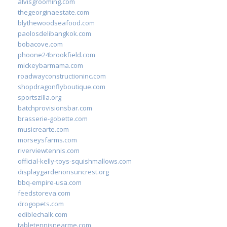
alvisgrooming.com
thegeorginaestate.com
blythewoodseafood.com
paolosdelibangkok.com
bobacove.com
phoone24brookfield.com
mickeybarmama.com
roadwayconstructioninc.com
shopdragonflyboutique.com
sportszilla.org
batchprovisionsbar.com
brasserie-gobette.com
musicrearte.com
morseysfarms.com
riverviewtennis.com
official-kelly-toys-squishmallows.com
displaygardenonsuncrest.org
bbq-empire-usa.com
feedstoreva.com
drogopets.com
ediblechalk.com
tabletennisnearme.com