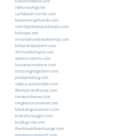
basilfoodwine.com
nikko-tochigi.net
caribbean-corner.com
bluemoongiftcards.com
rivercitysteampunkexpo.com
kchoops.net
mountainsideskateshop.com
kirtlandcitytavern.com
301nutritionspot.com
ammos-stores.com
loceanecreations.com
birdsongridgefarm.com
joiedevivblog.com
valera-amsterdam.com
libertybrandhemp.com
norwoodinnwi.com
neighboursmarket.com
blackanguscareers.com
bolesfororegon.com
bodega-ole.com
thestreamlinerlounge.com
mestrinorubanofc.com