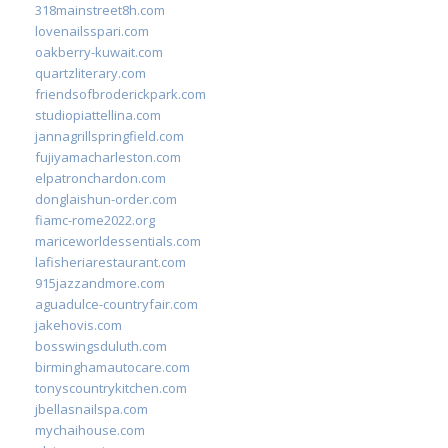
318mainstreet8h.com
lovenailsspari.com
oakberry-kuwait.com
quartzliterary.com
friendsofbroderickpark.com
studiopiattellina.com
jannagrillspringfield.com
fujiyamacharleston.com
elpatronchardon.com
donglaishun-order.com
fiamc-rome2022.org
mariceworldessentials.com
lafisheriarestaurant.com
915jazzandmore.com
aguadulce-countryfair.com
jakehovis.com
bosswingsduluth.com
birminghamautocare.com
tonyscountrykitchen.com
jbellasnailspa.com
mychaihouse.com