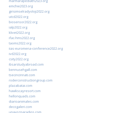
marmarapediatri2023.org
emchie2023.org
girisimselradyoloji2022.org
utcd2022.org
biosensor2022.org
ialp2022.org
klivet2022.org
ifac-hms2022.org
taoms2022.org
iias-euromena-conference2022.org
ivd2022.org
csity2022.org
ibsarstudyabroad.com
bennusehgall.com
tsecincinnati.com
roderconstructiongroup.com
plazabatai.com
hawkscayresort.com
hellonquads.com
diarioanimales.com
decogaleri.com
unavozparadios.com