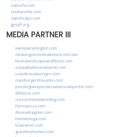
oaksofa.com
soultacohtx.com
capishcaps.com
gpsyfl.org
MEDIA PARTNER III
vwrepairarlington.com
cleaningservicebaltimore-md.com
beckslandscapeandfence.com
vistaaltadelveramendi.com
coastlinecateringnc.com
cuesburgershouston.com
psicologiaespecializadaencampeche.com
dmtacos.com
crescentstreetprinting.com
hornopizza.com
driveadragster.com
hematologa.com
lizaivanov.com
guesttinyhomes.com