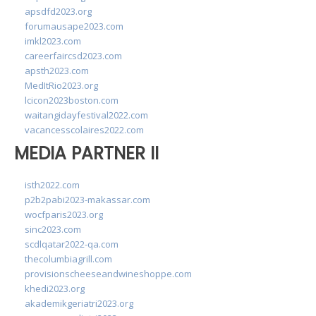
apsdfd2023.org
forumausape2023.com
imkl2023.com
careerfaircsd2023.com
apsth2023.com
MedItRio2023.org
lcicon2023boston.com
waitangidayfestival2022.com
vacancesscolaires2022.com
MEDIA PARTNER II
isth2022.com
p2b2pabi2023-makassar.com
wocfparis2023.org
sinc2023.com
scdlqatar2022-qa.com
thecolumbiagrill.com
provisionscheeseandwineshoppe.com
khedi2023.org
akademikgeriatri2023.org