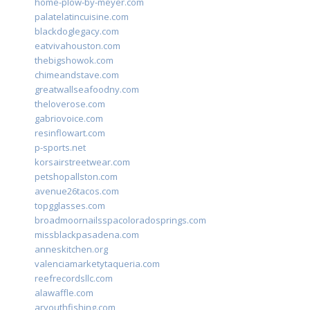
home-plow-by-meyer.com
palatelatincuisine.com
blackdoglegacy.com
eatvivahouston.com
thebigshowok.com
chimeandstave.com
greatwallseafoodny.com
theloverose.com
gabriovoice.com
resinflowart.com
p-sports.net
korsairstreetwear.com
petshopallston.com
avenue26tacos.com
topgglasses.com
broadmoornailsspacoloradosprings.com
missblackpasadena.com
anneskitchen.org
valenciamarketytaqueria.com
reefrecordsllc.com
alawaffle.com
aryouthfishing.com