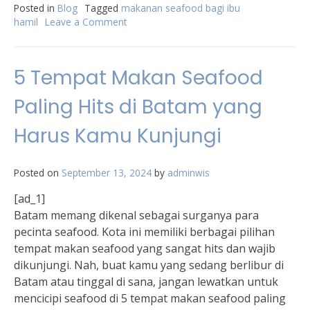
Posted in
Blog
Tagged
makanan seafood bagi ibu
hamil
Leave a Comment
on
Makanan
Seafood
yang
5 Tempat Makan Seafood
Baik
untuk
Paling Hits di Batam yang
Kesehatan
Ibu
Harus Kamu Kunjungi
Hamil
dan
Janin
Posted on
September 13, 2024
by
adminwis
[ad_1]
Batam memang dikenal sebagai surganya para
pecinta seafood. Kota ini memiliki berbagai pilihan
tempat makan seafood yang sangat hits dan wajib
dikunjungi. Nah, buat kamu yang sedang berlibur di
Batam atau tinggal di sana, jangan lewatkan untuk
mencicipi seafood di 5 tempat makan seafood paling