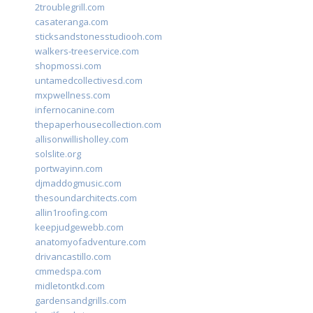
2troublegrill.com
casateranga.com
sticksandstonesstudiooh.com
walkers-treeservice.com
shopmossi.com
untamedcollectivesd.com
mxpwellness.com
infernocanine.com
thepaperhousecollection.com
allisonwillisholley.com
solslite.org
portwayinn.com
djmaddogmusic.com
thesoundarchitects.com
allin1roofing.com
keepjudgewebb.com
anatomyofadventure.com
drivancastillo.com
cmmedspa.com
midletontkd.com
gardensandgrills.com