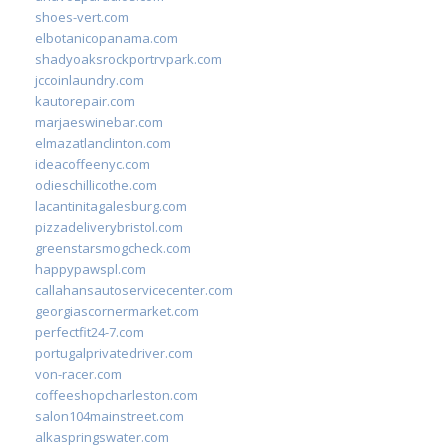
shoes-vert.com
elbotanicopanama.com
shadyoaksrockportrvpark.com
jccoinlaundry.com
kautorepair.com
marjaeswinebar.com
elmazatlanclinton.com
ideacoffeenyc.com
odieschillicothe.com
lacantinitagalesburg.com
pizzadeliverybristol.com
greenstarsmogcheck.com
happypawspl.com
callahansautoservicecenter.com
georgiascornermarket.com
perfectfit24-7.com
portugalprivatedriver.com
von-racer.com
coffeeshopcharleston.com
salon104mainstreet.com
alkaspringswater.com