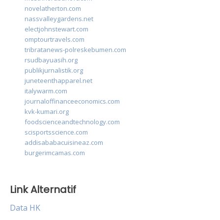
novelatherton.com
nassvalleygardens.net
electjohnstewart.com
omptourtravels.com
tribratanews-polreskebumen.com
rsudbayuasih.org
publikjurnalistik.org
juneteenthapparel.net
italywarm.com
journaloffinanceeconomics.com
kvk-kumari.org
foodscienceandtechnology.com
scisportsscience.com
addisababacuisineaz.com
burgerimcamas.com
Link Alternatif
Data HK