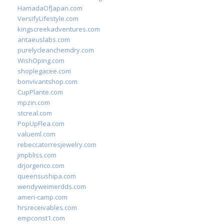
HamadaOfJapan.com
VersifyLifestyle.com
kingscreekadventures.com
antaeuslabs.com
purelycleanchemdry.com
WishOping.com
shoplegacee.com
bonvivantshop.com
CupPlante.com
mpzin.com
stcreal.com
PopUpFlea.com
valueml.com
rebeccatorresjewelry.com
jmpbliss.com
drjorgerico.com
queensushipa.com
wendyweimerdds.com
ameri-camp.com
hrsreceivables.com
empconst1.com