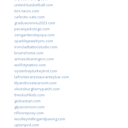
united-basketball.com
tios-tacos.com
cafecito-satx.com
graduacionviu2023.com
pecanjackstogo.com
zengardendayspa.com
sparklejewelryinc.com
ironcladtattoostudio.com
bruinshome.com
annascleaningsvc.com
wolfcitytattoo.com
oysterbayturkeytrot.com
lafronterarestauranteybar.com
lilyandrosetearoom.com
olivesburgberrypatch.com
theslushkids.com
giobastian.com
glpascensori.com
rifloorepoxy.com
woolleymillingandpaving.com
uptonpvd.com