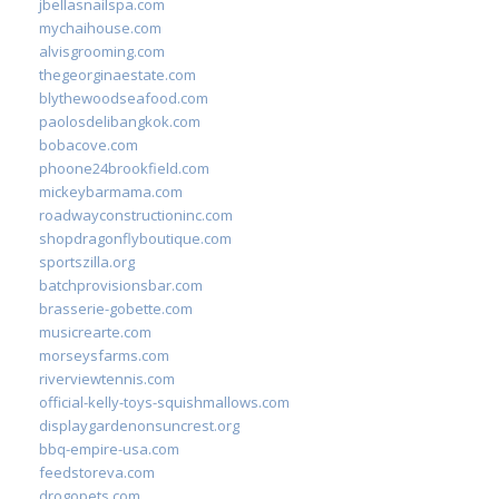
jbellasnailspa.com
mychaihouse.com
alvisgrooming.com
thegeorginaestate.com
blythewoodseafood.com
paolosdelibangkok.com
bobacove.com
phoone24brookfield.com
mickeybarmama.com
roadwayconstructioninc.com
shopdragonflyboutique.com
sportszilla.org
batchprovisionsbar.com
brasserie-gobette.com
musicrearte.com
morseysfarms.com
riverviewtennis.com
official-kelly-toys-squishmallows.com
displaygardenonsuncrest.org
bbq-empire-usa.com
feedstoreva.com
drogopets.com