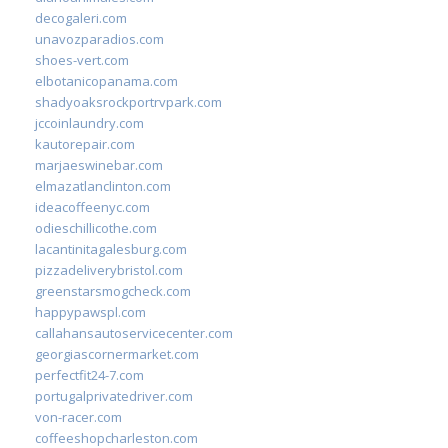
decogaleri.com
unavozparadios.com
shoes-vert.com
elbotanicopanama.com
shadyoaksrockportrvpark.com
jccoinlaundry.com
kautorepair.com
marjaeswinebar.com
elmazatlanclinton.com
ideacoffeenyc.com
odieschillicothe.com
lacantinitagalesburg.com
pizzadeliverybristol.com
greenstarsmogcheck.com
happypawspl.com
callahansautoservicecenter.com
georgiascornermarket.com
perfectfit24-7.com
portugalprivatedriver.com
von-racer.com
coffeeshopcharleston.com