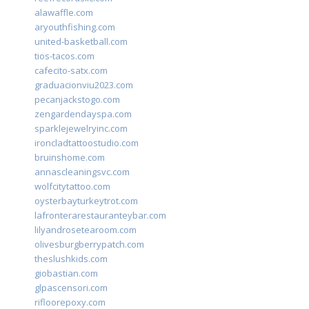
alawaffle.com
aryouthfishing.com
united-basketball.com
tios-tacos.com
cafecito-satx.com
graduacionviu2023.com
pecanjackstogo.com
zengardendayspa.com
sparklejewelryinc.com
ironcladtattoostudio.com
bruinshome.com
annascleaningsvc.com
wolfcitytattoo.com
oysterbayturkeytrot.com
lafronterarestauranteybar.com
lilyandrosetearoom.com
olivesburgberrypatch.com
theslushkids.com
giobastian.com
glpascensori.com
rifloorepoxy.com