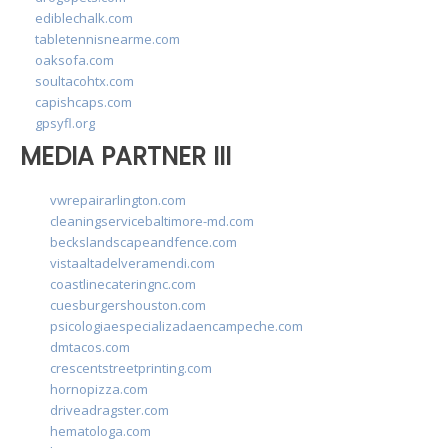
ediblechalk.com
tabletennisnearme.com
oaksofa.com
soultacohtx.com
capishcaps.com
gpsyfl.org
MEDIA PARTNER III
vwrepairarlington.com
cleaningservicebaltimore-md.com
beckslandscapeandfence.com
vistaaltadelveramendi.com
coastlinecateringnc.com
cuesburgershouston.com
psicologiaespecializadaencampeche.com
dmtacos.com
crescentstreetprinting.com
hornopizza.com
driveadragster.com
hematologa.com