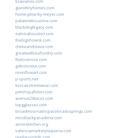
lizaivanov.com
guesttinyhomes.com
home-plow-by-meyer.com
palatelatincuisine.com
blackdoglegacy.com
eatvivahouston.com
thebigshowok.com
chimeandstave.com
greatwallseafoodny.com
theloverose.com
gabriovoice.com
resinflowart.com
p-sports.net
korsairstreetwear.com
petshopallston.com
avenue26tacos.com
topgglasses.com
broadmoornailsspacoloradosprings.com
missblackpasadena.com
anneskitchen.org
valenciamarketytaqueria.com
reefrecordsllc.com