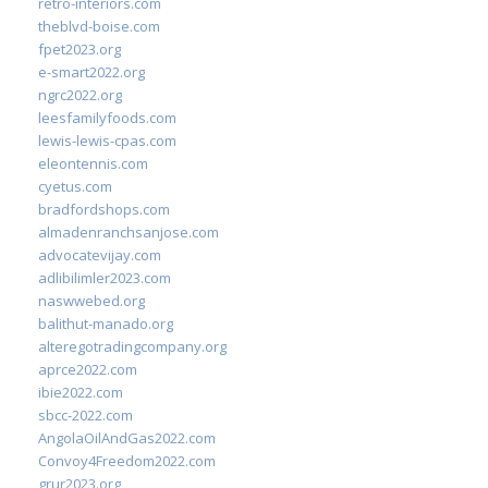
retro-interiors.com
theblvd-boise.com
fpet2023.org
e-smart2022.org
ngrc2022.org
leesfamilyfoods.com
lewis-lewis-cpas.com
eleontennis.com
cyetus.com
bradfordshops.com
almadenranchsanjose.com
advocatevijay.com
adlibilimler2023.com
naswwebed.org
balithut-manado.org
alteregotradingcompany.org
aprce2022.com
ibie2022.com
sbcc-2022.com
AngolaOilAndGas2022.com
Convoy4Freedom2022.com
grur2023.org