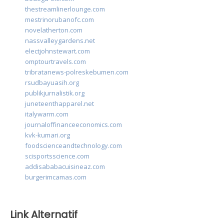
thestreamlinerlounge.com
mestrinorubanofc.com
novelatherton.com
nassvalleygardens.net
electjohnstewart.com
omptourtravels.com
tribratanews-polreskebumen.com
rsudbayuasih.org
publikjurnalistik.org
juneteenthapparel.net
italywarm.com
journaloffinanceeconomics.com
kvk-kumari.org
foodscienceandtechnology.com
scisportsscience.com
addisababacuisineaz.com
burgerimcamas.com
Link Alternatif