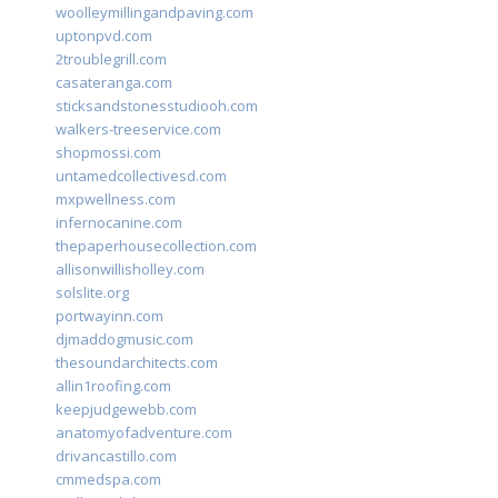
woolleymillingandpaving.com
uptonpvd.com
2troublegrill.com
casateranga.com
sticksandstonesstudiooh.com
walkers-treeservice.com
shopmossi.com
untamedcollectivesd.com
mxpwellness.com
infernocanine.com
thepaperhousecollection.com
allisonwillisholley.com
solslite.org
portwayinn.com
djmaddogmusic.com
thesoundarchitects.com
allin1roofing.com
keepjudgewebb.com
anatomyofadventure.com
drivancastillo.com
cmmedspa.com