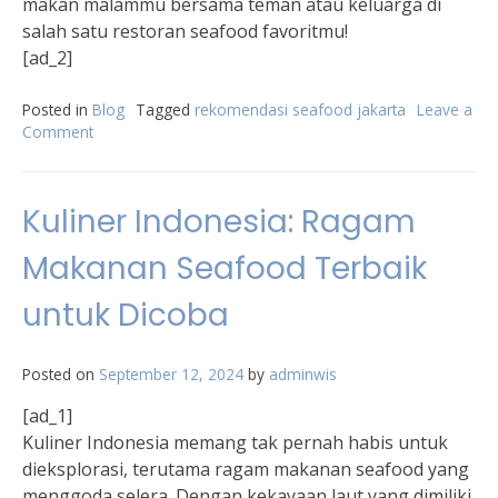
makan malammu bersama teman atau keluarga di
salah satu restoran seafood favoritmu!
[ad_2]
Posted in
Blog
Tagged
rekomendasi seafood jakarta
Leave a
Comment
on
Cicipi
Kelezatan
Makanan
Kuliner Indonesia: Ragam
Laut
di
Makanan Seafood Terbaik
Jakarta
untuk Dicoba
Posted on
September 12, 2024
by
adminwis
[ad_1]
Kuliner Indonesia memang tak pernah habis untuk
dieksplorasi, terutama ragam makanan seafood yang
menggoda selera. Dengan kekayaan laut yang dimiliki