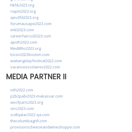
hkhk2023.org
napm2023.org
apsdfd2023.org
forumausape2023.com
imkl2023.com
careerfaircsd2023.com
apsth2023.com
MedItRio2023.org
lcicon2023boston.com
waitangidayfestival2022.com
vacancesscolaires2022.com
MEDIA PARTNER II
isth2022.com
p2b2pabi2023-makassar.com
wocfparis2023.org
sinc2023.com
scdlqatar2022-qa.com
thecolumbiagrill.com
provisionscheeseandwineshoppe.com