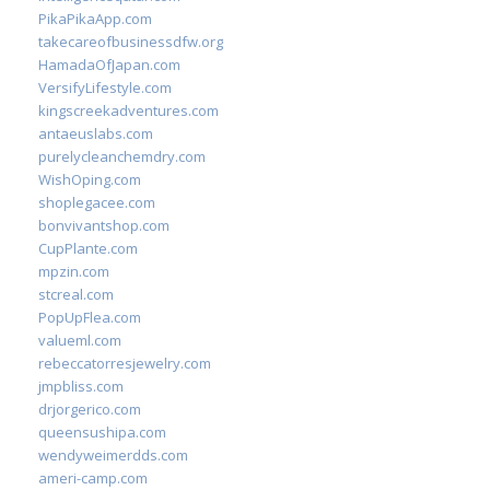
PikaPikaApp.com
takecareofbusinessdfw.org
HamadaOfJapan.com
VersifyLifestyle.com
kingscreekadventures.com
antaeuslabs.com
purelycleanchemdry.com
WishOping.com
shoplegacee.com
bonvivantshop.com
CupPlante.com
mpzin.com
stcreal.com
PopUpFlea.com
valueml.com
rebeccatorresjewelry.com
jmpbliss.com
drjorgerico.com
queensushipa.com
wendyweimerdds.com
ameri-camp.com