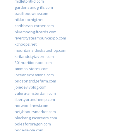
midletontkd.com
gardensandgrills.com
basilfoodwine.com
nikko-tochigi.net
caribbean-corner.com
bluemoongiftcards.com
rivercitysteampunkexpo.com
kchoops.net
mountainsideskateshop.com
kirtlandcitytavern.com
301nutritionspot.com
ammos-stores.com
loceanecreations.com
birdsongridgefarm.com
joiedevivblog.com
valera-amsterdam.com
libertybrandhemp.com
norwoodinnwi.com
neighboursmarket.com
blackanguscareers.com
bolesfororegon.com
bodega-ole.com