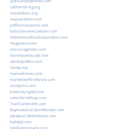
unboundedthefilm.com
catfriends-bg.org
marianlives.org
waywardtees.com
pidfloorsexpress.com
bancodevenezuelaen.com
bettermoodfoodcorporation.com
hingstonnt.com
chooseagender.com
hoverboardssale.com
alaskapolitics.com
stsmp.org
manoelneves.com
mandelaeffectlibrary.com
roselynns.com
balanceyoganj.com
salesforceblogs.com
TrainGames365.com
BaytownEvaCationRentals.com
JabalpurCakeDelivery.com
halobjd.com
intelligenceqatar.com