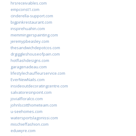
hrsreceivables.com
empconst1.com
cinderella-support.com
bigpinkrestaurant.com
inspirehuahin.com
memmingerspainting.com
jeremypbeasley.com
thesandwichdepotcos.com
drgiggleshouseofpain.com
hotflashdesigns.com
garagenadeau.com
lifestylechauffeurservice.com
EverNewNails.com
insideoutdecoratingcentre.com
salvatoresinpoint.com
jovialfloralco.com
johnlscotthometeam.com
u-seehomes.com
watersportslagonissi.com
mischieffashion.com
eduwyre.com