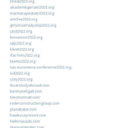
khedi2023.org
akademikgeriatri2023.org
marmarapediatri2023.org
emchie2023.org
girisimselradyoloji2022.org
utcd2022.org
biosensor2022.org
ialp2022.org
klivet2022.org
ifac-hms2022.org
taoms2022.org
iias-euromena-conference2022.org
ivd2022.org
csity2022.org
ibsarstudyabroad.com
bennusehgall.com
tsecincinnati.com
roderconstructiongroup.com
plazabatai.com
hawkscayresort.com
hellonquads.com
diarioanimales.com