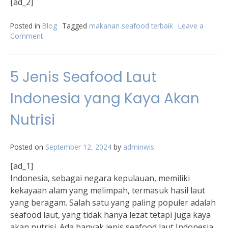
[ad_2]
Posted in
Blog
Tagged
makanan seafood terbaik
Leave a
Comment
on
Kuliner
Indonesia:
Ragam
5 Jenis Seafood Laut
Makanan
Seafood
Indonesia yang Kaya Akan
Terbaik
untuk
Nutrisi
Dicoba
Posted on
September 12, 2024
by
adminwis
[ad_1]
Indonesia, sebagai negara kepulauan, memiliki
kekayaan alam yang melimpah, termasuk hasil laut
yang beragam. Salah satu yang paling populer adalah
seafood laut, yang tidak hanya lezat tetapi juga kaya
akan nutrisi. Ada banyak jenis seafood laut Indonesia