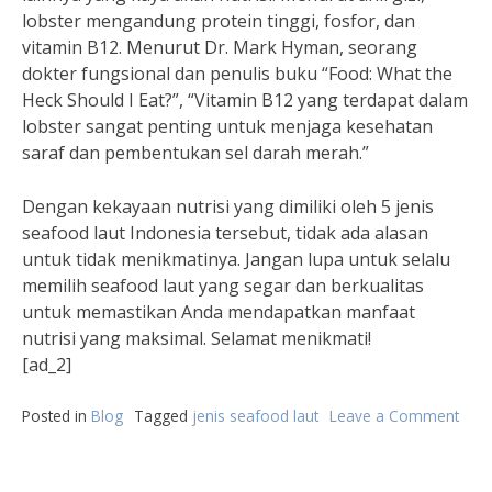
lobster mengandung protein tinggi, fosfor, dan
vitamin B12. Menurut Dr. Mark Hyman, seorang
dokter fungsional dan penulis buku “Food: What the
Heck Should I Eat?”, “Vitamin B12 yang terdapat dalam
lobster sangat penting untuk menjaga kesehatan
saraf dan pembentukan sel darah merah.”
Dengan kekayaan nutrisi yang dimiliki oleh 5 jenis
seafood laut Indonesia tersebut, tidak ada alasan
untuk tidak menikmatinya. Jangan lupa untuk selalu
memilih seafood laut yang segar dan berkualitas
untuk memastikan Anda mendapatkan manfaat
nutrisi yang maksimal. Selamat menikmati!
[ad_2]
Posted in
Blog
Tagged
jenis seafood laut
Leave a Comment
on
5
Jenis
Sea