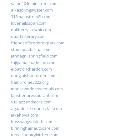
salon104mainstreet.com
alkaspringswater.com
318mainstreet8h.com
lovenailsspari.com
oakberry-kuwait.com
quartzliterary.com
friendsofbroderickpark.com
studiopiattellina.com
jannagrillspringfield.com
fujiyamacharleston.com
elpatronchardon.com
donglaishun-order.com
fiamc-rome2022.org
mariceworldessentials.com
lafisheriarestaurant.com
915jazzandmore.com
aguadulce-countryfair.com
jakehovis.com
bosswingsduluth.com
birminghamautocare.com
tonyscountrykitchen.com