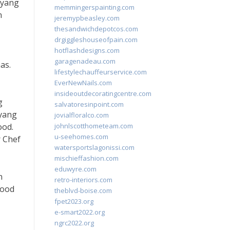
 yang
memmingerspainting.com
n
jeremypbeasley.com
thesandwichdepotcos.com
drgiggleshouseofpain.com
hotflashdesigns.com
garagenadeau.com
as.
lifestylechauffeurservice.com
EverNewNails.com
insideoutdecoratingcentre.com
g
salvatoresinpoint.com
 yang
jovialfloralco.com
ood.
johnlscotthometeam.com
u-seehomes.com
 Chef
watersportslagonissi.com
mischieffashion.com
eduwyre.com
n
retro-interiors.com
food
theblvd-boise.com
fpet2023.org
e-smart2022.org
ngrc2022.org