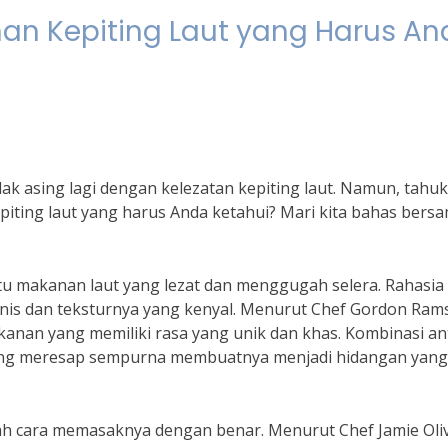
Seafood
an Kepiting Laut yang Harus An
Kerang
bagi
Kesehatan
Tubuh
ak asing lagi dengan kelezatan kepiting laut. Namun, tahu
iting laut yang harus Anda ketahui? Mari kita bahas bers
atu makanan laut yang lezat dan menggugah selera. Rahasia
nis dan teksturnya yang kenyal. Menurut Chef Gordon Ram
kanan yang memiliki rasa yang unik dan khas. Kombinasi an
ng meresap sempurna membuatnya menjadi hidangan yang
alah cara memasaknya dengan benar. Menurut Chef Jamie Oliv