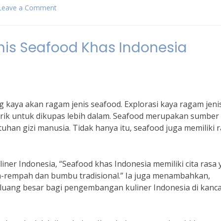
Leave a Comment
on
Rahasia
Kelezatan
Makanan
nis Seafood Khas Indonesia
Kepiting
Laut
yang
Harus
Anda
Ketahui
 kaya akan ragam jenis seafood. Explorasi kaya ragam jeni
rik untuk dikupas lebih dalam. Seafood merupakan sumber
han gizi manusia. Tidak hanya itu, seafood juga memiliki 
iner Indonesia, “Seafood khas Indonesia memiliki cita rasa
-rempah dan bumbu tradisional.” Ia juga menambahkan,
luang besar bagi pengembangan kuliner Indonesia di kanc