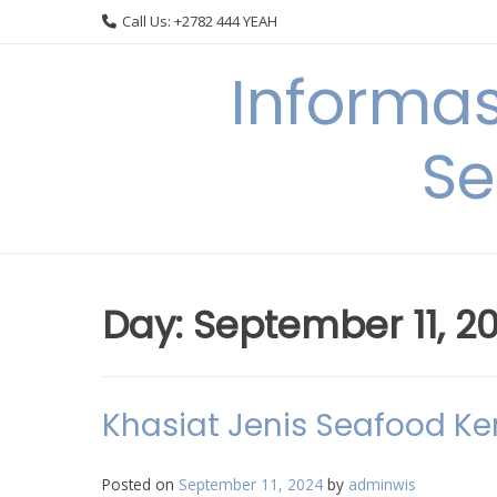
Skip
Call Us: +2782 444 YEAH
to
content
Informa
Se
Day:
September 11, 2
Khasiat Jenis Seafood K
Posted on
September 11, 2024
by
adminwis