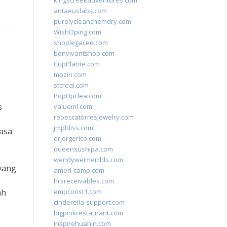
kingscreekadventures.com
antaeuslabs.com
purelycleanchemdry.com
WishOping.com
shoplegacee.com
bonvivantshop.com
CupPlante.com
mpzin.com
stcreal.com
PopUpFlea.com
s
valueml.com
rebeccatorresjewelry.com
jmpbliss.com
rasa
drjorgerico.com
queensushipa.com
wendyweimerdds.com
 yang
ameri-camp.com
hrsreceivables.com
ah
empconst1.com
cinderella-support.com
bigpinkrestaurant.com
inspirehuahin.com