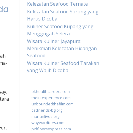
Kelezatan Seafood Ternate
da
Kelezatan Seafood Sorong yang
Harus Dicoba
Kuliner Seafood Kupang yang
Menggugah Selera
Wisata Kuliner Jayapura:
Menikmati Kelezatan Hidangan
Seafood
kah
ama-
Wisata Kuliner Seafood Tarakan
yang Wajib Dicoba
say,
okhealthcareers.com
theintexperience.com
tara
unboundedthefilm.com
catfriends-bg.org
marianlives.org
waywardtees.com
er,
pidfloorsexpress.com