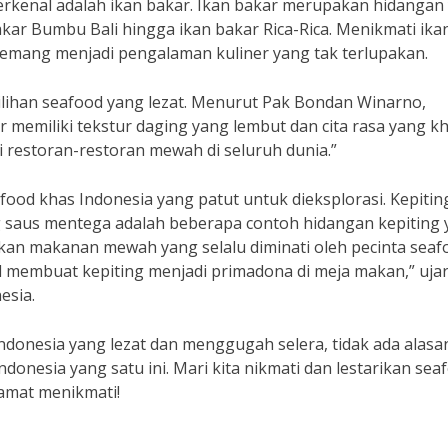
terkenal adalah ikan bakar. Ikan bakar merupakan hidangan
bakar Bumbu Bali hingga ikan bakar Rica-Rica. Menikmati ika
emang menjadi pengalaman kuliner yang tak terlupakan.
pilihan seafood yang lezat. Menurut Pak Bondan Winarno,
 memiliki tekstur daging yang lembut dan cita rasa yang kh
i restoran-restoran mewah di seluruh dunia.”
food khas Indonesia yang patut untuk dieksplorasi. Kepitin
ng saus mentega adalah beberapa contoh hidangan kepiting
kan makanan mewah yang selalu diminati oleh pecinta seaf
 membuat kepiting menjadi primadona di meja makan,” ujar
esia.
ndonesia yang lezat dan menggugah selera, tidak ada alasa
donesia yang satu ini. Mari kita nikmati dan lestarikan sea
amat menikmati!