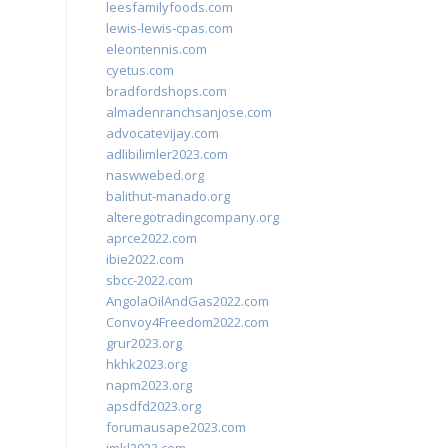
leesfamilyfoods.com
lewis-lewis-cpas.com
eleontennis.com
cyetus.com
bradfordshops.com
almadenranchsanjose.com
advocatevijay.com
adlibilimler2023.com
naswwebed.org
balithut-manado.org
alteregotradingcompany.org
aprce2022.com
ibie2022.com
sbcc-2022.com
AngolaOilAndGas2022.com
Convoy4Freedom2022.com
grur2023.org
hkhk2023.org
napm2023.org
apsdfd2023.org
forumausape2023.com