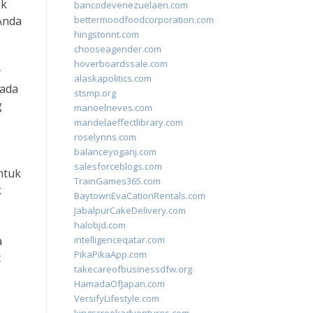
ik
bancodevenezuelaen.com
Anda
bettermoodfoodcorporation.com
hingstonnt.com
chooseagender.com
hoverboardssale.com
y
alaskapolitics.com
pada
stsmp.org
g
manoelneves.com
mandelaeffectlibrary.com
roselynns.com
balanceyoganj.com
salesforceblogs.com
untuk
TrainGames365.com
k
BaytownEvaCationRentals.com
JabalpurCakeDelivery.com
halobjd.com
a
intelligenceqatar.com
PikaPikaApp.com
t
takecareofbusinessdfw.org
HamadaOfJapan.com
VersifyLifestyle.com